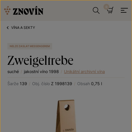
Přeskočit na obsah
Hledat
Košík
VÍNA A SEKTY
NELZE ZASLAT MESSENGEREM
Zweigeltrebe
suché
/
jakostní víno 1998
/
Unikátní archivní vína
Šarže
139
/
Obj. číslo
Z 1998139
/
Obsah
0,75 l