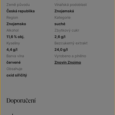
Země původu
Vinařská podoblast
Česká republika
Znojemská
Region
Kategorie
Znojemsko
suché
Alkohol
Zbytkový cukr
11,6 % obj.
2,6 g/l
Kyseliny
Bezcukerný extrakt
4,4 g/l
24,0 g/l
Barva vína
Vyrobeno a plněno
červené
Znovín Znojmo
Obsahuje
oxid siřičitý
Doporučení