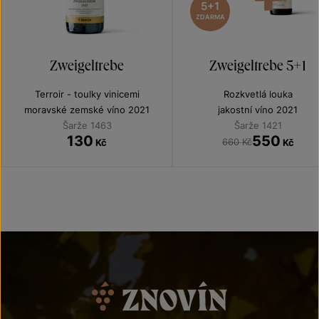
5+1
ZDARMA
Zweigeltrebe
Zweigeltrebe 5+1
Terroir - toulky vinicemi
Rozkvetlá louka
moravské zemské víno 2021
jakostní víno 2021
Šarže 1463
Šarže 1421
130
550
660 Kč
Kč
Kč