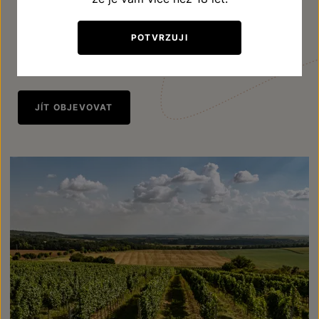
rýnskému, Veltlínskému zelenému a
Sauvignonu,Tramínu červenému, Pálavě, Mülleru
POTVRZUJI
Thurgau, Neuburské.
JÍT OBJEVOVAT