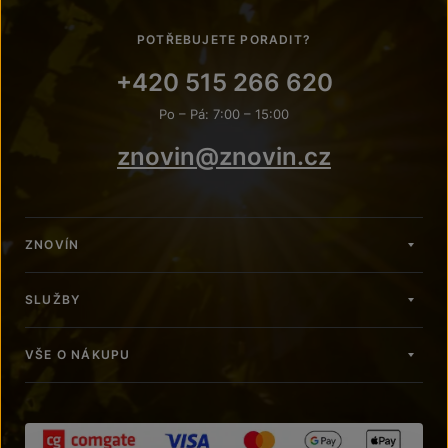
POTŘEBUJETE PORADIT?
+420 515 266 620
Po – Pá: 7:00 – 15:00
znovin@znovin.cz
ZNOVÍN
SLUŽBY
VŠE O NÁKUPU