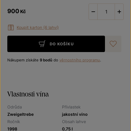
900
Kč
-
Koupit karton (6 lahví)
DO KOŠÍKU
Při
Nákupem získáte
9 bodů
do
věrnostního programu
.
Vlastnosti vína
Odrůda
Přívlastek
Zweigeltrebe
jakostní víno
Ročník
Obsah lahve
1998
0,75 l