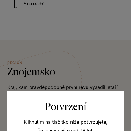
Víno suché
REGION
Znojemsko
Kraj, kam pravděpodobně první révu vysadili staří
Římané. Kraj, který dodával skvostná vína na knížecí
Potvrzení
a královské tabule. Kraj, kde se slunci nechce každý
den zapadat. Znojemsko patří mezi nejprosluněnější
roviny u nás, tvořené sprašemi a velmi úrodnou
Kliknutím na tlačítko níže potvrzujete,
půdou. Daří se zde typickým odrůdám – Ryzlinku
že je vám více než 18 let.