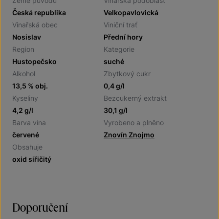
Země původu
Vinařská podoblast
Česká republika
Velkopavlovická
Vinařská obec
Viniční trať
Nosislav
Přední hory
Region
Kategorie
Hustopečsko
suché
Alkohol
Zbytkový cukr
13,5 % obj.
0,4 g/l
Kyseliny
Bezcukerný extrakt
4,2 g/l
30,1 g/l
Barva vína
Vyrobeno a plněno
červené
Znovín Znojmo
Obsahuje
oxid siřičitý
Doporučení