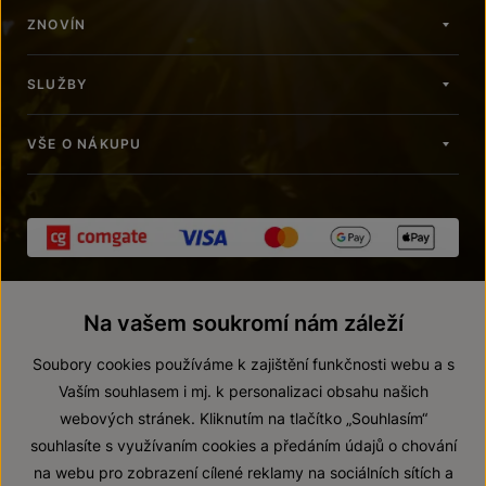
ZNOVÍN
SLUŽBY
VŠE O NÁKUPU
Na vašem soukromí nám záleží
Soubory cookies používáme k zajištění funkčnosti webu a s
Vaším souhlasem i mj. k personalizaci obsahu našich
webových stránek. Kliknutím na tlačítko „Souhlasím“
© 2026 ZNOVÍN ZNOJMO, a. s.
souhlasíte s využívaním cookies a předáním údajů o chování
Vnitřní oznamovací systém (whistleblowing)
na webu pro zobrazení cílené reklamy na sociálních sítích a