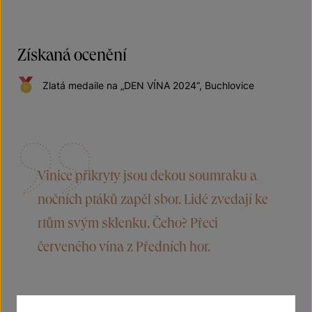
Získaná ocenění
Zlatá medaile na „DEN VÍNA 2024“, Buchlovice
Vinice přikryty jsou dekou soumraku a
nočních ptáků zapěl sbor. Lidé zvedají ke
rtům svým sklenku. Čeho? Přeci
červeného vína z Předních hor.