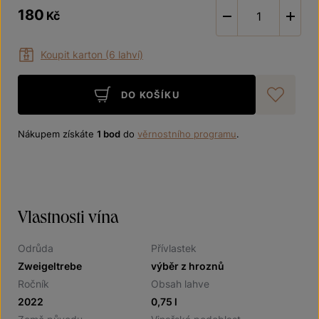
180
Kč
-
Koupit karton (6 lahví)
DO KOŠÍKU
Při
Nákupem získáte
1 bod
do
věrnostního programu
.
Vlastnosti vína
Odrůda
Přívlastek
Zweigeltrebe
výběr z hroznů
Ročník
Obsah lahve
2022
0,75 l