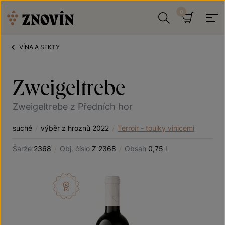
Přeskočit na obsah
Hledat
Košík
VÍNA A SEKTY
Zweigeltrebe
Zweigeltrebe z Předních hor
suché
/
výběr z hroznů 2022
/
Terroir - toulky vinicemi
Šarže
2368
/
Obj. číslo
Z 2368
/
Obsah
0,75 l