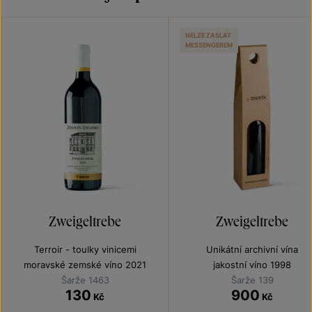
NELZE ZASLAT
MESSENGEREM
Zweigeltrebe
Zweigeltrebe
Terroir - toulky vinicemi
Unikátní archivní vína
moravské zemské víno 2021
jakostní víno 1998
Šarže 1463
Šarže 139
130
900
Kč
Kč