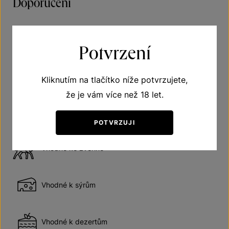
Doporučení
Víno polosladké
Potvrzení
Doporučená teplota vína při podávání 10–12 °C
Kliknutím na tlačítko níže potvrzujete,
že je vám více než 18 let.
Odhadovaná doba názrávání 6 až 8 roků od roku
lahvování
POTVRZUJI
Vhodné ke zvěřině
Vhodné k sýrům
Vhodné k dezertům