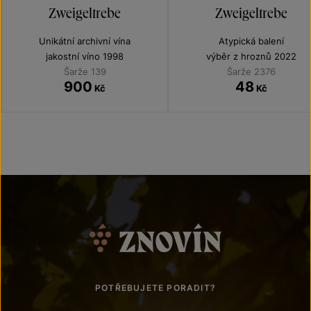
Zweigeltrebe
Zweigeltrebe
Unikátní archivní vína
Atypická balení
jakostní víno 1998
výběr z hroznů 2022
Šarže 139
Šarže 2376
900
48
Kč
Kč
POTŘEBUJETE PORADIT?