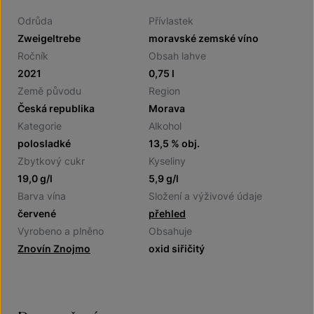
Odrůda
Přívlastek
Zweigeltrebe
moravské zemské víno
Ročník
Obsah lahve
2021
0,75 l
Země původu
Region
Česká republika
Morava
Kategorie
Alkohol
polosladké
13,5 % obj.
Zbytkový cukr
Kyseliny
19,0 g/l
5,9 g/l
Barva vína
Složení a výživové údaje
červené
přehled
Vyrobeno a plněno
Obsahuje
Znovín Znojmo
oxid siřičitý