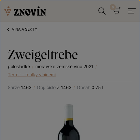
Přeskočit na obsah
Hledat
Košík
VÍNA A SEKTY
Zweigeltrebe
polosladké
/
moravské zemské víno 2021
/
Terroir - toulky vinicemi
Šarže
1463
/
Obj. číslo
Z 1463
/
Obsah
0,75 l