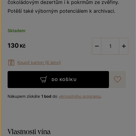
čokoládovým dezertům i k pokrmům ze zvěřiny.
Potěší také výborným potenciálem k archivaci.
Skladem
130
Kč
-
Koupit karton (6 lahví)
DO KOŠÍKU
Při
Nákupem získáte
1 bod
do
věrnostního programu
.
Vlastnosti vína