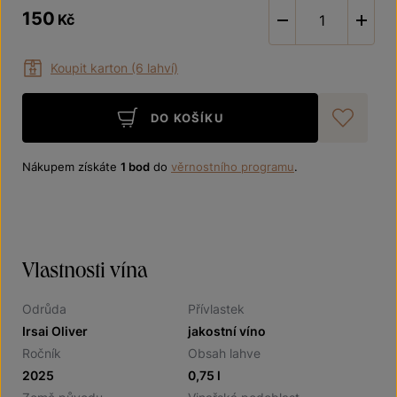
150
Kč
-
Koupit karton (6 lahví)
DO KOŠÍKU
Při
Nákupem získáte
1 bod
do
věrnostního programu
.
Vlastnosti vína
Odrůda
Přívlastek
Irsai Oliver
jakostní víno
Ročník
Obsah lahve
2025
0,75 l