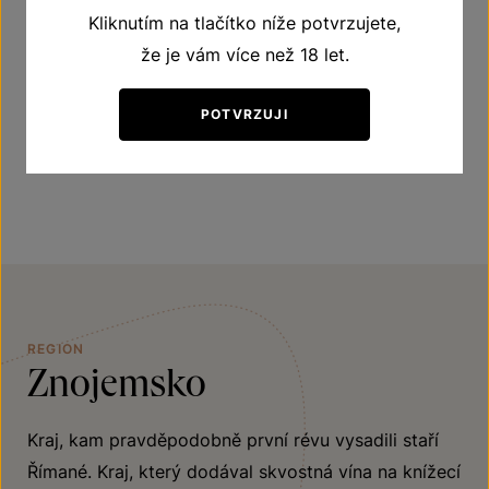
citrusů, černého bezu nebo šeříku. Chuť je příjemně
Kliknutím na tlačítko níže potvrzujete,
svěží, bohatá a připomíná čerstvě natrhané hrozny
že je vám více než 18 let.
révy, ale i tropické ovoce jako je kiwi nebo žlutý
POTVRZUJI
meloun. Skvěle doplní ovocné saláty nebo lehké
sladké dezerty. Hodí se ke krátkodobé archivaci.
REGION
Znojemsko
Kraj, kam pravděpodobně první révu vysadili staří
Římané. Kraj, který dodával skvostná vína na knížecí