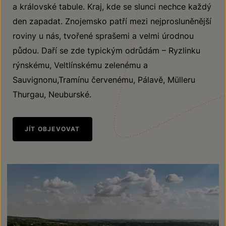
a královské tabule. Kraj, kde se slunci nechce každý
den zapadat. Znojemsko patří mezi nejprosluněnější
roviny u nás, tvořené sprašemi a velmi úrodnou
půdou. Daří se zde typickým odrůdám – Ryzlinku
rýnskému, Veltlínskému zelenému a
Sauvignonu,Tramínu červenému, Pálavě, Mülleru
Thurgau, Neuburské.
JÍT OBJEVOVAT