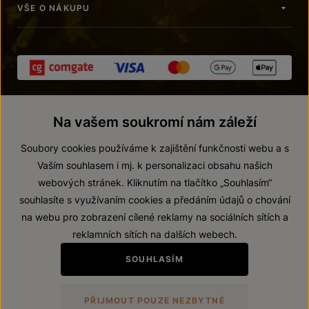
VŠE O NÁKUPU
Na vašem soukromí nám záleží
Soubory cookies používáme k zajištění funkčnosti webu a s
Vaším souhlasem i mj. k personalizaci obsahu našich
webových stránek. Kliknutím na tlačítko „Souhlasím“
© 2026 ZNOVÍN ZNOJMO, a. s.
souhlasíte s využívaním cookies a předáním údajů o chování
Vnitřní oznamovací systém (whistleblowing)
na webu pro zobrazení cílené reklamy na sociálních sítích a
Prohlášení o přístupnosti
reklamních sítích na dalších webech.
Upravit nastavení
SOUHLASÍM
Zákaz prodeje alkoholických nápojů osobám mladším 18 let.
PŘIJMOUT POUZE NEZBYTNÉ
Vytvořil
webProgress