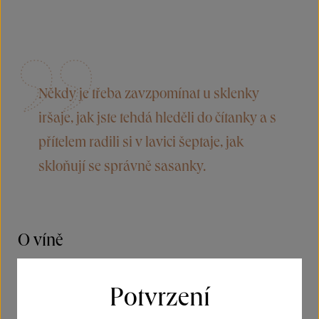
Někdy je třeba zavzpomínat u sklenky
iršaje, jak jste tehdá hleděli do čítanky a s
přítelem radili si v lavici šeptaje, jak
skloňují se správně sasanky.
O víně
Všechny milovníky aromatických vín jistě potěší
Potvrzení
tento Irsai Oliver, který okouzlí už při prvním
přivonění. Vůně je velmi pestrá a najdete v ní tóny