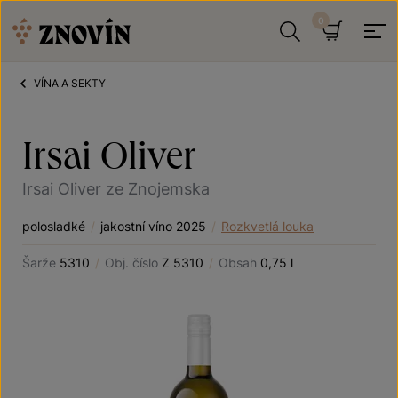
Přeskočit na obsah
Hledat
Košík
VÍNA A SEKTY
Irsai Oliver
Irsai Oliver ze Znojemska
polosladké
/
jakostní víno 2025
/
Rozkvetlá louka
Šarže
5310
/
Obj. číslo
Z 5310
/
Obsah
0,75 l