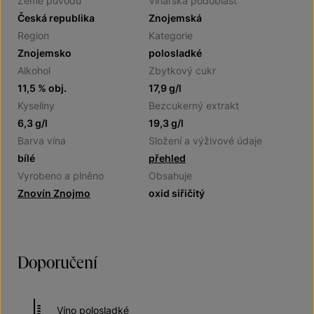
Země původu
Vinařská podoblast
Česká republika
Znojemská
Region
Kategorie
Znojemsko
polosladké
Alkohol
Zbytkový cukr
11,5 % obj.
17,9 g/l
Kyseliny
Bezcukerný extrakt
6,3 g/l
19,3 g/l
Barva vína
Složení a výživové údaje
bílé
přehled
Vyrobeno a plněno
Obsahuje
Znovín Znojmo
oxid siřičitý
Doporučení
Víno polosladké