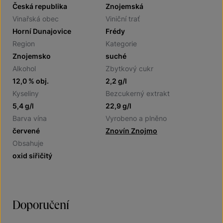
Česká republika
Znojemská
Vinařská obec
Viniční trať
Horní Dunajovice
Frédy
Region
Kategorie
Znojemsko
suché
Alkohol
Zbytkový cukr
12,0 % obj.
2,2 g/l
Kyseliny
Bezcukerný extrakt
5,4 g/l
22,9 g/l
Barva vína
Vyrobeno a plněno
červené
Znovín Znojmo
Obsahuje
oxid siřičitý
Doporučení