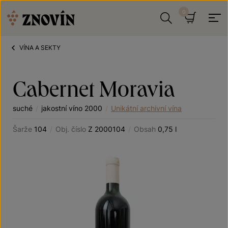
Přeskočit na obsah
Hledat
Košík
VÍNA A SEKTY
Cabernet Moravia
suché
/
jakostní víno 2000
/
Unikátní archivní vína
Šarže
104
/
Obj. číslo
Z 2000104
/
Obsah
0,75 l