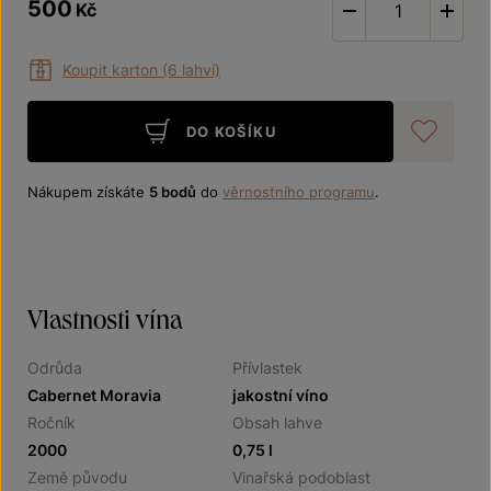
500
Kč
-
Koupit karton (6 lahví)
DO KOŠÍKU
Při
Nákupem získáte
5 bodů
do
věrnostního programu
.
Vlastnosti vína
Odrůda
Přívlastek
Cabernet Moravia
jakostní víno
Ročník
Obsah lahve
2000
0,75 l
Země původu
Vinařská podoblast