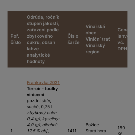
Odrůda, ročník
stupeň jakosti,
Vinařská
zařazení podle
Cena
obec
Poř.
zbytkového
Číslo
lahve
Viniční trať
číslo
cukru, obsah
šarže
vč.
Vinařský
lahve
DPH
region
analytické
hodnoty
Frankovka 2021
Terroir - toulky
vinicemi
pozdní sběr,
suché, 0,75 l
zbytkový cukr:
0,4 g/l, kyseliny:
4,9 g/l, alkohol:
Božice
180
1
12,5 % obj.,
1411
Stará hora
Kč