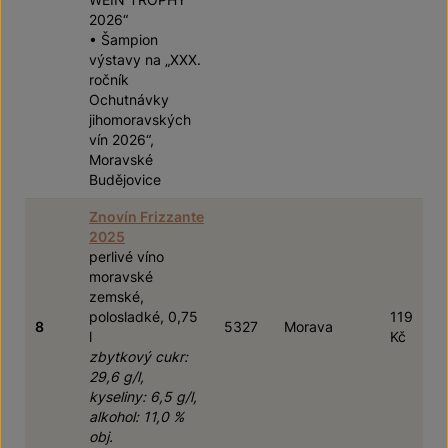
2026“
• Šampion
výstavy na „XXX.
ročník
Ochutnávky
jihomoravských
vín 2026“,
Moravské
Budějovice
Znovín Frizzante
2025
perlivé víno
moravské
zemské,
polosladké, 0,75
119
8
5327
Morava
l
Kč
zbytkový cukr:
29,6 g/l,
kyseliny: 6,5 g/l,
alkohol: 11,0 %
obj.