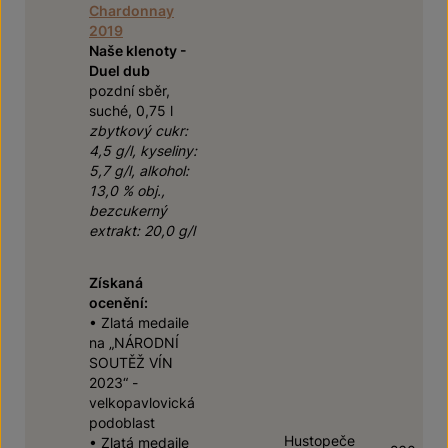
Chardonnay
2019
Naše klenoty -
Duel dub
pozdní sběr,
suché, 0,75 l
zbytkový cukr:
4,5 g/l, kyseliny:
5,7 g/l, alkohol:
13,0 % obj.,
bezcukerný
extrakt: 20,0 g/l
Získaná
ocenění:
• Zlatá medaile
na „NÁRODNÍ
SOUTĚŽ VÍN
2023“ -
velkopavlovická
podoblast
Hustopeče
• Zlatá medaile