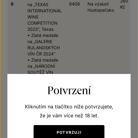
260
6
9406
Na výsluní
na „TEXAS
Kč
Hustopečsko
INTERNATIONAL
WINE
COMPETITION
2023“, Texas
• Zlatá medaile
na „GALERIE
RULANDSKÝCH
VÍN ČR 2024“
• Zlatá medaile
na „NÁRODNÍ
SOUTĚŽ VÍN
2024“ -
velkopavlovická
Potvrzení
podoblast
• Zlatá medaile
na „GALERIE
Kliknutím na tlačítko níže potvrzujete,
RULANDSKÝCH
že je vám více než 18 let.
VÍN 2025“, Kyjov
• Zlatá medaile
na „NÁRODNÍ
POTVRZUJI
SOUTĚŽ VÍN