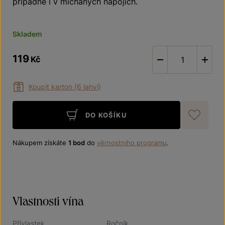
případně i v míchaných nápojích.
Skladem
119
Kč
-
Koupit karton (6 lahví)
DO KOŠÍKU
Při
Nákupem získáte
1 bod
do
věrnostního programu
.
Vlastnosti vína
Přívlastek
Ročník