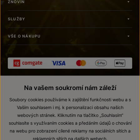
ZNOVÍN
SLUŽBY
VŠE O NÁKUPU
Na vašem soukromí nám záleží
Soubory cookies používáme k zajištění funkčnosti webu a s
Vaším souhlasem i mj. k personalizaci obsahu našich
webových stránek. Kliknutím na tlačítko „Souhlasím“
© 2026 ZNOVÍN ZNOJMO, a. s.
souhlasíte s využívaním cookies a předáním údajů o chování
Vnitřní oznamovací systém (whistleblowing)
na webu pro zobrazení cílené reklamy na sociálních sítích a
Prohlášení o přístupnosti
reklamních sítích na dalších webech.