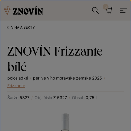
Přeskočit na obsah
Hledat
Košík
VÍNA A SEKTY
ZNOVÍN Frizzante
bílé
polosladké
/
perlivé víno moravské zemské 2025
/
Frizzante
Šarže
5327
/
Obj. číslo
Z 5327
/
Obsah
0,75 l