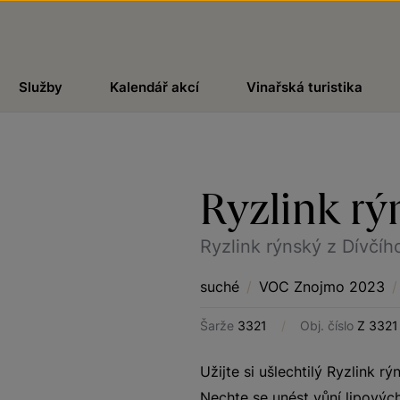
Služby
Kalendář akcí
Vinařská turistika
Ryzlink rý
Ryzlink rýnský z Dívčíh
suché
/
VOC Znojmo 2023
/
Šarže
3321
/
Obj. číslo
Z 3321
Užijte si ušlechtilý Ryzlink r
Nechte se unést vůní lipovýc