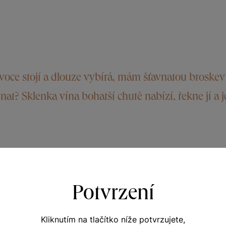
oce stojí a dlouze vybírá, mám šťavnatou broskev 
t? Sklenka vína bohatší chutě nabízí, řekne jí a 
Potvrzení
nální certifikace. Výjimečně aromatická vybraná vína, při 
ita a původ vína, tedy Terroir. VOC Znojmo je prvním ape
inečné kouzlo Ryzlinku rýnského, který vás okouzlí bohat
Kliknutím na tlačítko níže potvrzujete,