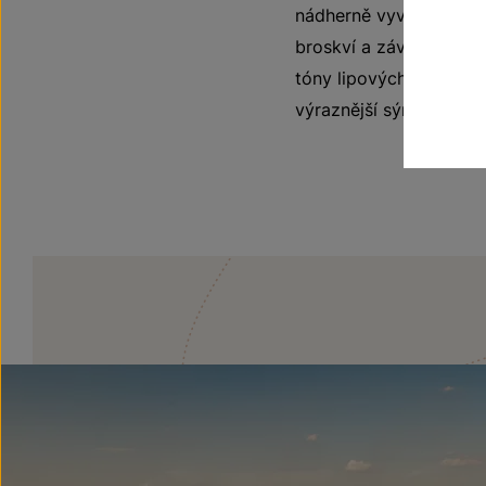
nádherně vyváženou vů
broskví a závěr podtrh
tóny lipových květu, 
výraznější sýry. Díky s