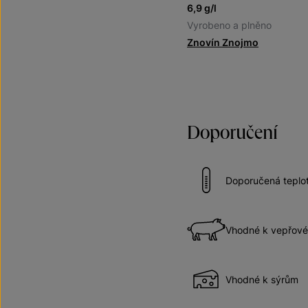
6,9 g/l
Vyrobeno a plněno
Znovín Znojmo
Doporučení
Doporučená teplot
Vhodné k vepřov
Vhodné k sýrům