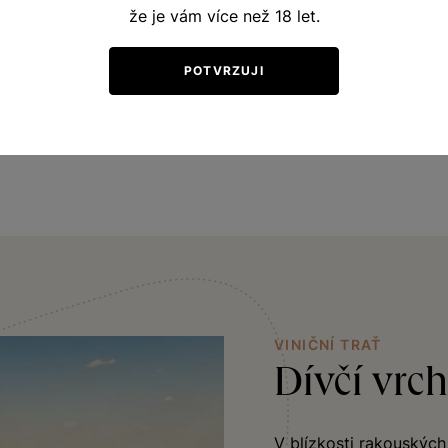
ní i chutí. V každém doušku rozpoznáte tóny zralých me
že je vám více než 18 let.
uje svěží kyselinka. Vůně vás zavede na rozkvetlou jarní lo
narcisů a jemným dotekem medu. Skvěle doplní pokrmy z v
POTVRZUJI
vému charakteru je ideální i pro dlouhodobé nazrávání.
VINIČNÍ TRAŤ
Dívčí vrch
V blízkosti rakouských