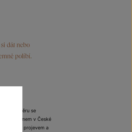
si dát nebo
jemně políbí.
jejichž výběru se
lačním systémem v České
ým ovocným projevem a