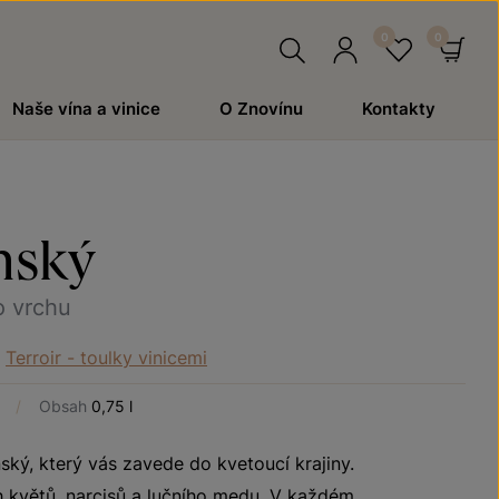
Hledat
Přihlásit
Oblíben
Ko
Naše vína a vinice
O Znovínu
Kontakty
se
nský
o vrchu
Terroir - toulky vinicemi
/
Obsah
0,75 l
ýnský, který vás zavede do kvetoucí krajiny.
h květů, narcisů a lučního medu. V každém