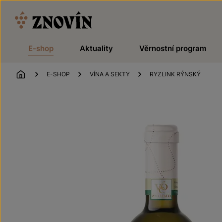
Přeskočit na obsah
E-shop
Aktuality
Věrnostní program
ÚVOD
E-SHOP
VÍNA A SEKTY
RYZLINK RÝNSKÝ