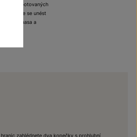
runěk, kompotovaných
uku. Nechte se unést
epřového masa a
 hranic zahlédnete dva kopečky s prohlubní