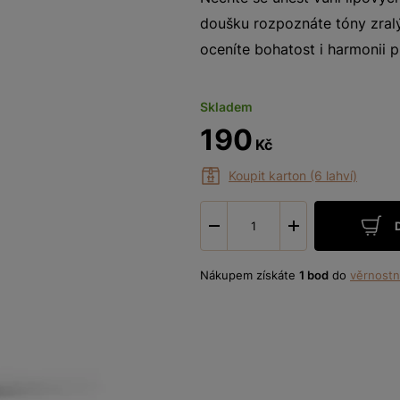
doušku rozpoznáte tóny zra
oceníte bohatost i harmonii p
Skladem
190
Kč
Koupit karton (6 lahví)
-
+
Nákupem získáte
1 bod
do
věrnostn