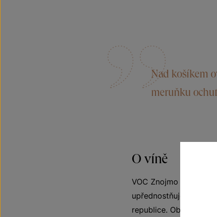
Nad košíkem ov
meruňku ochutna
O víně
VOC Znojmo – víno origi
upřednostňuje original
republice. Objevte jed