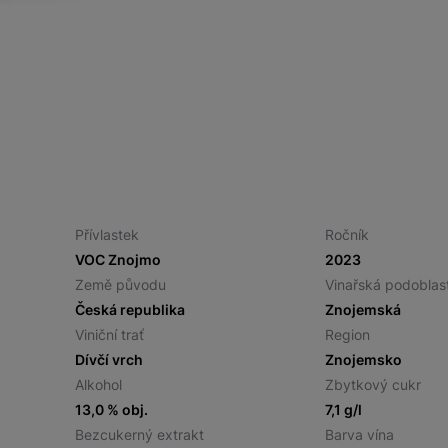
Přívlastek
Ročník
VOC Znojmo
2023
Země původu
Vinařská podoblas
Česká republika
Znojemská
Viniční trať
Region
Dívčí vrch
Znojemsko
Alkohol
Zbytkový cukr
13,0 % obj.
7,1 g/l
Bezcukerný extrakt
Barva vína