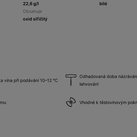
22,6 g/l
bílé
Obsahuje
oxid siřičitý
Odhadovaná doba názrávání 
a vína při podávání 10–12 °C
lahvování
ému
Vhodné k těstovinovým po