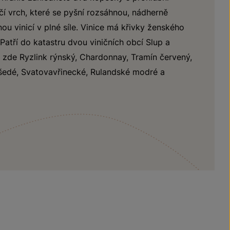
í vrch, které se pyšní rozsáhnou, nádherně
ou vinicí v plné síle. Vinice má křivky ženského
 Patří do katastru dvou viničních obcí Slup a
 zde Ryzlink rýnský, Chardonnay, Tramín červený,
šedé, Svatovavřinecké, Rulandské modré a