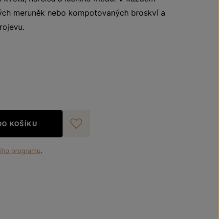
lých meruněk nebo kompotovaných broskví a
rojevu.
DO KOŠÍKU
Přidat do oblíbených
ího programu
.