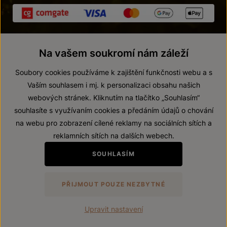
Na vašem soukromí nám záleží
Soubory cookies používáme k zajištění funkčnosti webu a s
Vaším souhlasem i mj. k personalizaci obsahu našich
webových stránek. Kliknutím na tlačítko „Souhlasím“
© 2026 ZNOVÍN ZNOJMO, a. s.
souhlasíte s využívaním cookies a předáním údajů o chování
Vnitřní oznamovací systém (whistleblowing)
na webu pro zobrazení cílené reklamy na sociálních sítích a
Prohlášení o přístupnosti
reklamních sítích na dalších webech.
Upravit nastavení
SOUHLASÍM
Zákaz prodeje alkoholických nápojů osobám mladším 18 let.
PŘIJMOUT POUZE NEZBYTNÉ
Vytvořil
webProgress
Upravit nastavení