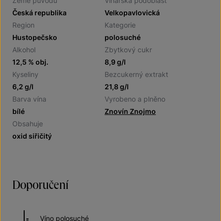
Země původu
Vinařská podoblast
Česká republika
Velkopavlovická
Region
Kategorie
Hustopečsko
polosuché
Alkohol
Zbytkový cukr
12,5 % obj.
8,9 g/l
Kyseliny
Bezcukerný extrakt
6,2 g/l
21,8 g/l
Barva vína
Vyrobeno a plněno
bílé
Znovín Znojmo
Obsahuje
oxid siřičitý
Doporučení
Víno polosuché