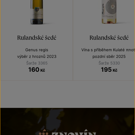
Rulandské šedé
Rulandské šedé
Genus regis
Vína s příběhem Kulaté πnot
výběr z hroznů 2023
pozdní sběr 2025
Šarže 3365
Šarže 5330
160
195
Kč
Kč