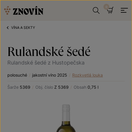
Přeskočit na obsah
Hledat
Košík
VÍNA A SEKTY
Rulandské šedé
Rulandské šedé z Hustopečska
polosuché
/
jakostní víno 2025
/
Rozkvetlá louka
Šarže
5369
/
Obj. číslo
Z 5369
/
Obsah
0,75 l