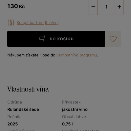
130
Kč
-
Koupit karton (6 lahví)
DO KOŠÍKU
Při
Nákupem získáte
1 bod
do
věrnostního programu
.
Vlastnosti vína
Odrůda
Přívlastek
Rulandské šedé
jakostní víno
Ročník
Obsah lahve
2025
0,75 l