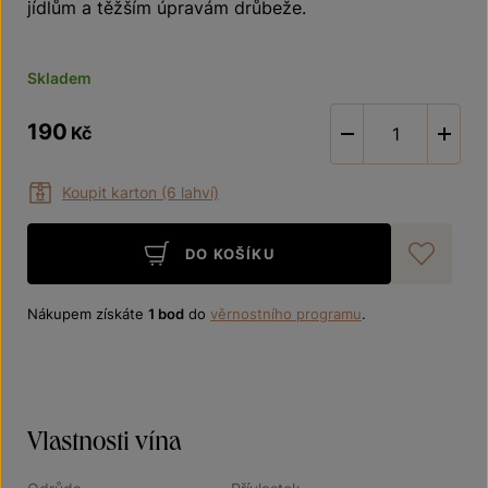
jídlům a těžším úpravám drůbeže.
Skladem
190
Kč
-
Koupit karton (6 lahví)
DO KOŠÍKU
Při
Nákupem získáte
1 bod
do
věrnostního programu
.
Vlastnosti vína