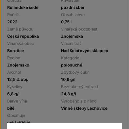
Odrůda
Přívlastek
Rulandské šedé
pozdní sběr
Ročník
Obsah lahve
2022
0,75 l
Země původu
Vinařská podoblast
Česká republika
Znojemská
Vinařská obec
Viniční trať
Borotice
Nad Kolářovým sklepem
Region
Kategorie
Znojemsko
polosuché
Alkohol
Zbytkový cukr
12,5 % obj.
10,9 g/l
Kyseliny
Bezcukerný extrakt
6,8 g/l
24,8 g/l
Barva vína
Vyrobeno a plněno
bílé
Vinné sklepy Lechovice
Obsahuje
oxid siřičitý