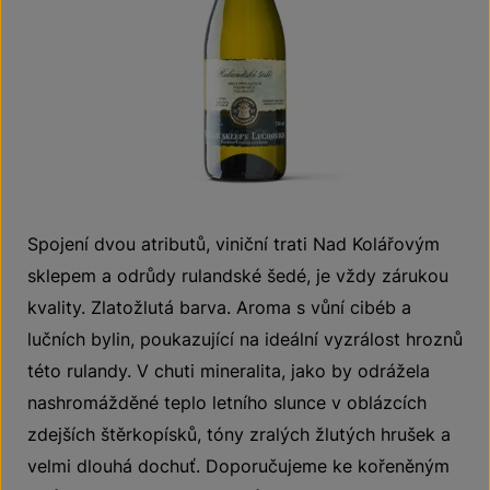
Spojení dvou atributů, viniční trati Nad Kolářovým
sklepem a odrůdy rulandské šedé, je vždy zárukou
kvality. Zlatožlutá barva. Aroma s vůní cibéb a
lučních bylin, poukazující na ideální vyzrálost hroznů
této rulandy. V chuti mineralita, jako by odrážela
nashromážděné teplo letního slunce v oblázcích
zdejších štěrkopísků, tóny zralých žlutých hrušek a
velmi dlouhá dochuť. Doporučujeme ke kořeněným