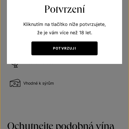
Potvrzení
Doporučení
Kliknutím na tlačítko níže potvrzujete,
že je vám více než 18 let.
Víno polosuché
POTVRZUJI
Vhodné k drůbežímu
Vhodné k sýrům
Ochutnejte podobná vína