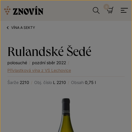
Přeskočit na obsah
Hledat
Košík
VÍNA A SEKTY
Rulandské Šedé
polosuché
/
pozdní sběr 2022
/
Přívlastková vína z VS Lechovice
Šarže
2210
/
Obj. číslo
L 2210
/
Obsah
0,75 l