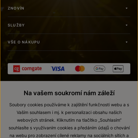
ZNOVÍN
SLUŽBY
VŠE O NÁKUPU
Na vašem soukromí nám záleží
Soubory cookies používáme k zajištění funkčnosti webu a s
Vaším souhlasem i mj. k personalizaci obsahu našich
webových stránek. Kliknutím na tlačítko „Souhlasím“
© 2026 ZNOVÍN ZNOJMO, a. s.
souhlasíte s využívaním cookies a předáním údajů o chování
Vnitřní oznamovací systém (whistleblowing)
na webu pro zobrazení cílené reklamy na sociálních sítích a