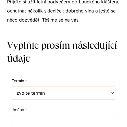
Přijďte si užít letní podvečery do Louckého kláštera,
ochutnat několik skleniček dobrého vína a ještě se
něco dozvědět! Těšíme se na vás.
Vyplňte prosím následující
údaje
Termín
*
Jméno
*