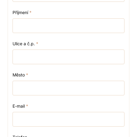
Příjmení
*
Ulice a č.p.
*
Město
*
E-mail
*