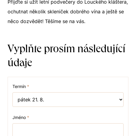
Přijďte si užít letní podvečery do Louckého kláštera,
ochutnat několik skleniček dobrého vína a ještě se
něco dozvědět! Těšíme se na vás.
Vyplňte prosím následující
údaje
Termín
*
Jméno
*