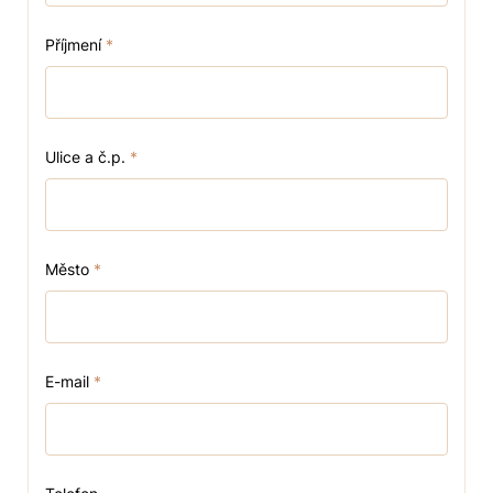
Příjmení
*
Ulice a č.p.
*
Město
*
E-mail
*