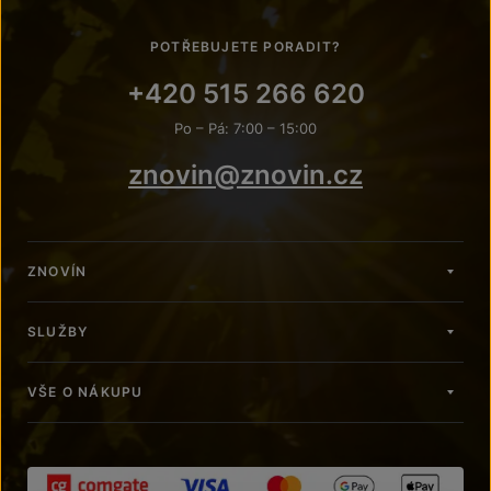
POTŘEBUJETE PORADIT?
+420 515 266 620
Po – Pá: 7:00 – 15:00
znovin@znovin.cz
ZNOVÍN
SLUŽBY
VŠE O NÁKUPU