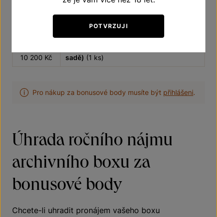
5 000 Kč
102
Sada skleniček SANDRA 250 ml (6 ks v
POTVRZUJI
10 200 Kč
sadě)
(1 ks)
102
Sada skleniček SANDRA 350 ml (6 ks v
10 200 Kč
sadě)
(1 ks)
Pro nákup za bonusové body musíte být
přihlášeni
.
Úhrada ročního nájmu
archivního boxu za
bonusové body
Chcete-li uhradit pronájem vašeho boxu