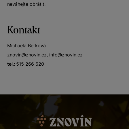
neváhejte obrátit.
Kontakt
Michaela Berková
znovin@znovin.cz, info@znovin.cz
tel
.:
515 266 620