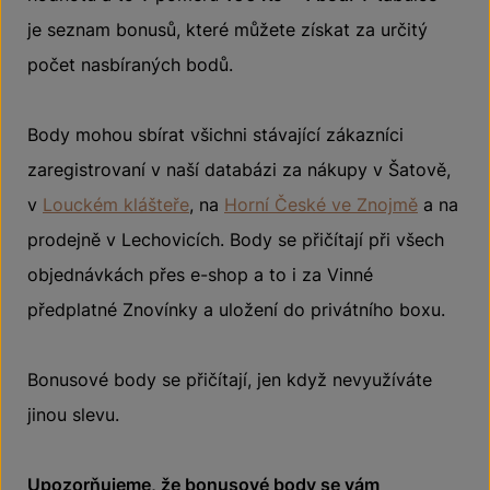
je seznam bonusů, které můžete získat za určitý
počet nasbíraných bodů.
Body mohou sbírat všichni stávající zákazníci
zaregistrovaní v naší databázi za nákupy v Šatově,
v
Louckém klášteře
, na
Horní České ve Znojmě
a na
prodejně v Lechovicích. Body se přičítají při všech
objednávkách přes e-shop a to i za Vinné
předplatné Znovínky a uložení do privátního boxu.
Bonusové body se přičítají, jen když nevyužíváte
jinou slevu.
Upozorňujeme, že bonusové body se vám