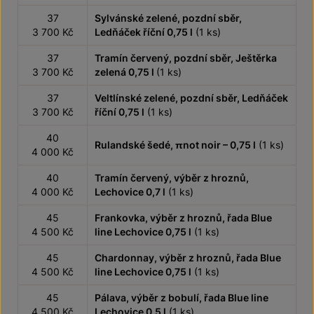
37
Sylvánské zelené, pozdní sběr,
3 700 Kč
Ledňáček říční 0,75 l
(1 ks)
37
Tramín červený, pozdní sběr, Ještěrka
3 700 Kč
zelená 0,75 l
(1 ks)
37
Veltlínské zelené, pozdní sběr, Ledňáček
3 700 Kč
říční 0,75 l
(1 ks)
40
Rulandské šedé, πnot noir – 0,75 l
(1 ks)
4 000 Kč
40
Tramín červený, výběr z hroznů,
4 000 Kč
Lechovice 0,7 l
(1 ks)
45
Frankovka, výběr z hroznů, řada Blue
4 500 Kč
line Lechovice 0,75 l
(1 ks)
45
Chardonnay, výběr z hroznů, řada Blue
4 500 Kč
line Lechovice 0,75 l
(1 ks)
45
Pálava, výběr z bobulí, řada Blue line
4 500 Kč
Lechovice 0,5 l
(1 ks)