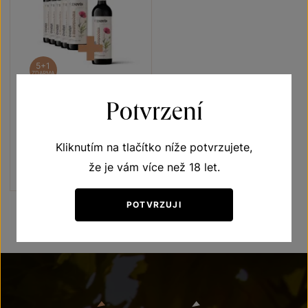
5+1
ZDARMA
Potvrzení
Zweigeltrebe 5+1
Rozkvetlá louka
Kliknutím na tlačítko níže potvrzujete,
jakostní víno 2021
Šarže 1421
že je vám více než 18 let.
660 Kč
550
Kč
POTVRZUJI