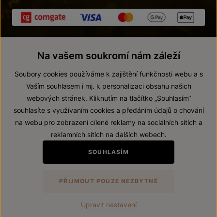
Na vašem soukromí nám záleží
Soubory cookies používáme k zajištění funkčnosti webu a s
Vaším souhlasem i mj. k personalizaci obsahu našich
webových stránek. Kliknutím na tlačítko „Souhlasím“
© 2026 ZNOVÍN ZNOJMO, a. s.
souhlasíte s využívaním cookies a předáním údajů o chování
Vnitřní oznamovací systém (whistleblowing)
na webu pro zobrazení cílené reklamy na sociálních sítích a
Prohlášení o přístupnosti
reklamních sítích na dalších webech.
Upravit nastavení
SOUHLASÍM
Zákaz prodeje alkoholických nápojů osobám mladším 18 let.
PŘIJMOUT POUZE NEZBYTNÉ
Vytvořil
webProgress
Upravit nastavení