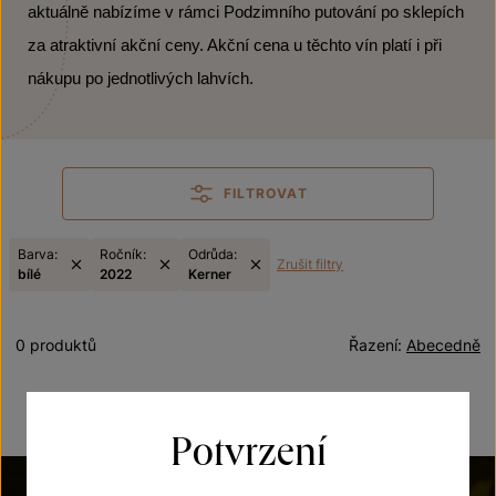
aktuálně nabízíme v rámci Podzimního putování po sklepích
za atraktivní akční ceny. Akční cena u těchto vín platí i při
nákupu po jednotlivých lahvích.
FILTROVAT
Barva:
Ročník:
Odrůda:
Zrušit filtry
bílé
2022
Kerner
0 produktů
Řazení:
Abecedně
Potvrzení