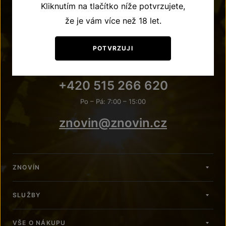
Kliknutím na tlačítko níže potvrzujete,
že je vám více než 18 let.
POTVRZUJI
POTŘEBUJETE PORADIT?
+420 515 266 620
Po – Pá: 7:00 – 15:00
znovin@znovin.cz
ZNOVÍN
SLUŽBY
VŠE O NÁKUPU