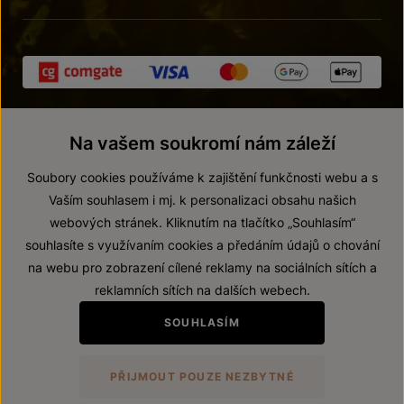
Na vašem soukromí nám záleží
Soubory cookies používáme k zajištění funkčnosti webu a s
Vaším souhlasem i mj. k personalizaci obsahu našich
webových stránek. Kliknutím na tlačítko „Souhlasím“
© 2026 ZNOVÍN ZNOJMO, a. s.
souhlasíte s využívaním cookies a předáním údajů o chování
Vnitřní oznamovací systém (whistleblowing)
na webu pro zobrazení cílené reklamy na sociálních sítích a
Prohlášení o přístupnosti
reklamních sítích na dalších webech.
Upravit nastavení
SOUHLASÍM
Zákaz prodeje alkoholických nápojů osobám mladším 18 let.
PŘIJMOUT POUZE NEZBYTNÉ
Vytvořil
webProgress