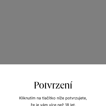
Potvrzení
Kliknutím na tlačítko níže potvrzujete,
že je vám více než 18 let.