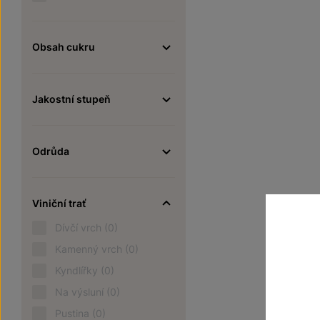
Obsah cukru
Jakostní stupeň
Odrůda
Viniční trať
Dívčí vrch
(0)
Kamenný vrch
(0)
Kyndlířky
(0)
Na výsluní
(0)
Pustina
(0)