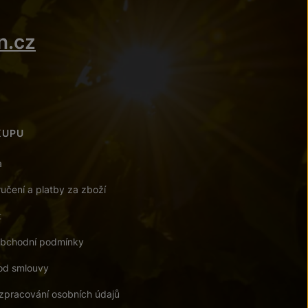
n.cz
KUPU
a
učení a platby za zboží
t
bchodní podmínky
od smlouvy
zpracování osobních údajů