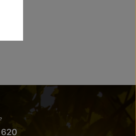
?
 620