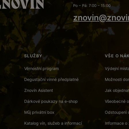
Po – Pá: 7:00 – 15:00
znovin@znovi
SLUŽBY
VŠE O NÁ
Věrnostní program
Výdejní míst
Degustační vinné předplatné
Možnosti dor
Znovín Asistent
Jak objedna
Dárkové poukazy na e-shop
Všeobecné o
Můj privátní box
Odstoupení 
Katalog vín, služeb a informací
Informace o 