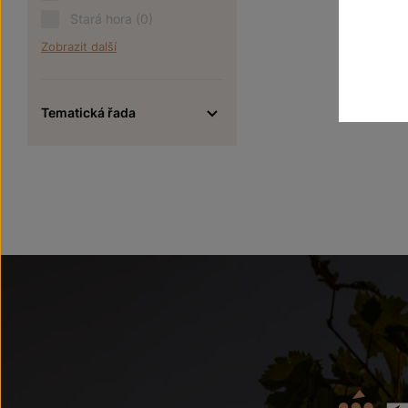
Stará hora
(0)
Zobrazit další
Tematická řada