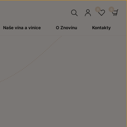
Hledat
Přihlásit
Oblíben
Ko
Naše vína a vinice
O Znovínu
Kontakty
se