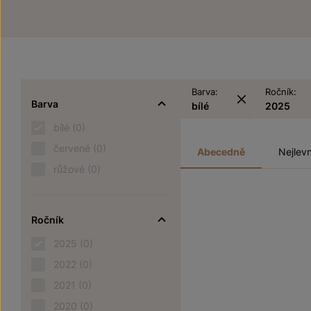
Barva:
Ročník:
Barva
bílé
2025
bílé
(0)
červené
(0)
Abecedně
Nejlevn
růžové
(0)
Ročník
2025
(0)
2022
(0)
2021
(0)
2020
(0)