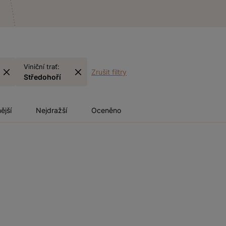
Viniční trať:
Zrušit filtry
Středohoří
ější
Nejdražší
Oceněno