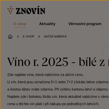
Přeskočit na obsah
E-shop
Aktuality
Věrnostní program
ÚVOD
E-SHOP
AKČNÍ NABÍDKA
Víno r. 2025 - bílé z
Zde najdete vína, která nabízíme za akční cenu.
U vín, která jsou označena 5+1 nebo 7+2 získáte lahve zdarma. Po
a šestou láhev máte zdarma. Při výběru kartonu lahví o objemu 0
Najdete zde i bohatou škálu vín, která aktuálně nabízíme v rámc
cena u těchto vín platí i při nákupu po jednotlivých lahvích.