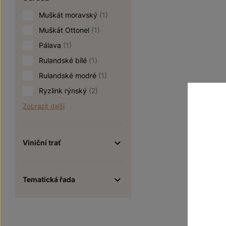
Muškát moravský
(1)
Muškát Ottonel
(1)
Pálava
(1)
Rulandské bílé
(1)
Rulandské modré
(1)
Ryzlink rýnský
(2)
Zobrazit další
Viniční trať
Tematická řada