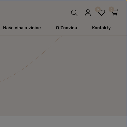
Hledat
Přihlásit
Oblíben
Ko
Naše vína a vinice
O Znovínu
Kontakty
se