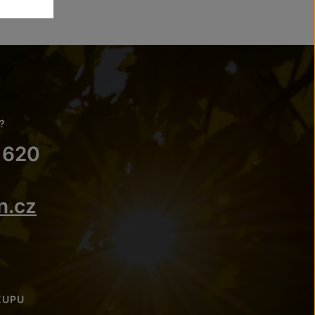
?
 620
n.cz
KUPU