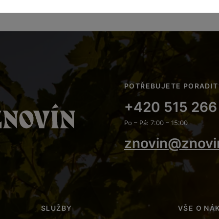
POTŘEBUJETE PORADIT
+420 515 266
Po – Pá: 7:00 – 15:00
znovin@znovi
SLUŽBY
VŠE O NÁ