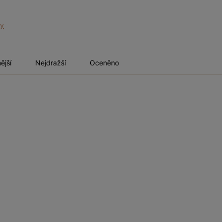
ry
ější
Nejdražší
Oceněno