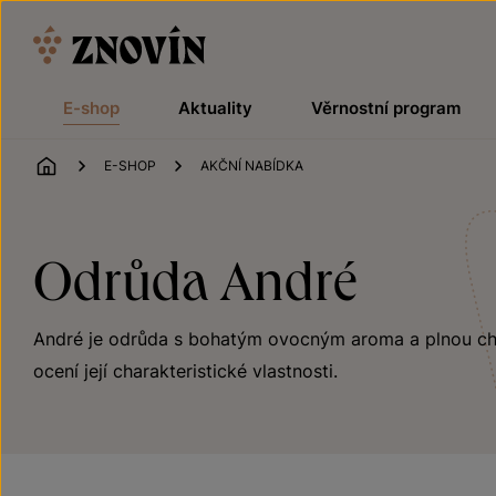
Přeskočit na obsah
E-shop
Aktuality
Věrnostní program
ÚVOD
E-SHOP
AKČNÍ NABÍDKA
Odrůda André
André je odrůda s bohatým ovocným aroma a plnou chutí
ocení její charakteristické vlastnosti.