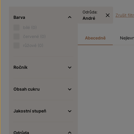
Odrůda:
Zrušit filt
Barva
André
bílé
(0)
červené
(0)
Abecedně
Nejlevn
růžové
(0)
Ročník
Obsah cukru
Jakostní stupeň
Odrůda