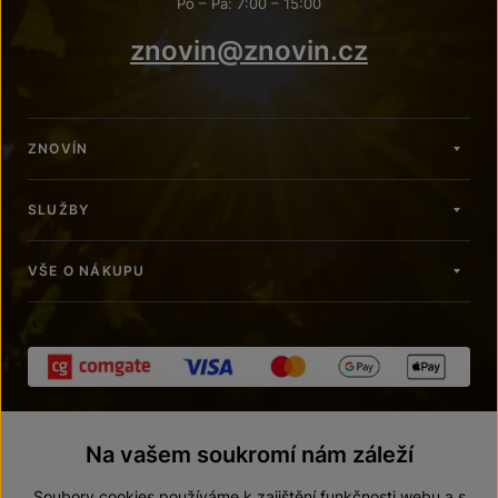
Po – Pá: 7:00 – 15:00
znovin@znovin.cz
ZNOVÍN
SLUŽBY
VŠE O NÁKUPU
Na vašem soukromí nám záleží
Soubory cookies používáme k zajištění funkčnosti webu a s