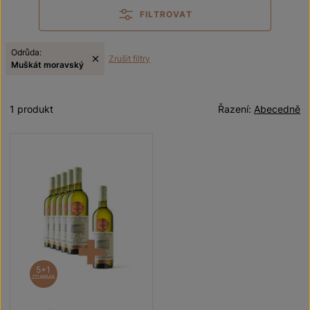
FILTROVAT
Odrůda:
Zrušit filtry
Muškát moravský
1 produkt
Řazení:
Abecedně
5+1
ZDARMA