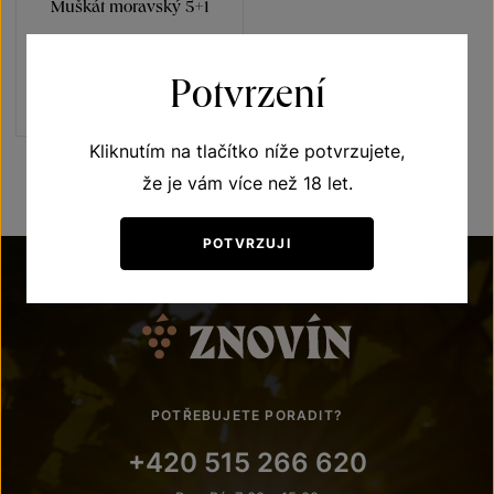
Muškát moravský 5+1
Terroir - toulky vinicemi
pozdní sběr 2021
Potvrzení
Šarže 1357
1 080 Kč
900
Kč
Kliknutím na tlačítko níže potvrzujete,
že je vám více než 18 let.
POTVRZUJI
POTŘEBUJETE PORADIT?
+420 515 266 620