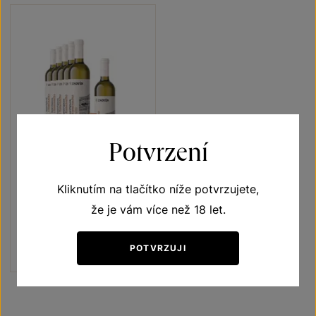
Potvrzení
5+1
ZDARMA
Sauvignon 5+1
Kliknutím na tlačítko níže potvrzujete,
že je vám více než 18 let.
Terroir - toulky vinicemi
pozdní sběr 2022
Šarže 2319
POTVRZUJI
1080 Kč
900
Kč