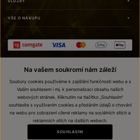
SLUŽBY
VŠE O NÁKUPU
Na vašem soukromí nám záleží
Soubory cookies používáme k zajištění funkčnosti webu a s
Vaším souhlasem i mj. k personalizaci obsahu našich
webových stránek. Kliknutím na tlačítko „Souhlasím“
© 2026 ZNOVÍN ZNOJMO, a. s.
souhlasíte s využívaním cookies a předáním údajů o chování
Vnitřní oznamovací systém (whistleblowing)
na webu pro zobrazení cílené reklamy na sociálních sítích a
Prohlášení o přístupnosti
reklamních sítích na dalších webech.
Upravit nastavení
SOUHLASÍM
Zákaz prodeje alkoholických nápojů osobám mladším 18 let.