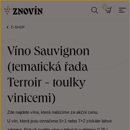
Přeskočit na obsah
Hledat
Košík
E-SHOP
Víno Sauvignon
(tematická řada
Terroir - toulky
vinicemi)
Zde najdete vína, která nabízíme za akční cenu.
U vín, která jsou označena 5+1 nebo 7+2 získáte lahve
zdarma. Pokud zvolíte vína v lahvích o objemu 0,75 l,