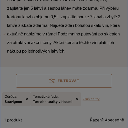
zaplatíte jen 5 lahví a šestou láhev máte zdarma. Při výběru
kartonu lahví o objemu 0,5 l, zaplatíte pouze 7 lahví a zbylé 2
láhve získáte zdarma. Najdete zde i bohatou škálu vín, která
aktuálně nabízíme v rámci Podzimního putování po sklepích
za atraktivní akční ceny. Akční cena u těchto vín platí i při
nákupu po jednotlivých lahvích.
FILTROVAT
Odrůda:
Tematická řada:
Zrušit filtry
Sauvignon
Terroir - toulky vinicemi
1 produkt
Řazení:
Abecedně