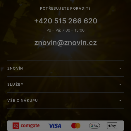
POTŘEBUJETE PORADIT?
+420 515 266 620
Po – Pá: 7:00 – 15:00
znovin@znovin.cz
ZNOVÍN
SLUŽBY
VŠE O NÁKUPU