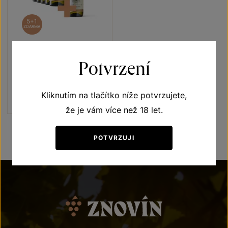
5+1
ZDARMA
Viognier 5+1
Potvrzení
Terroir - toulky vinicemi
moravské zemské víno 2022
Šarže 2325
Kliknutím na tlačítko níže potvrzujete,
1020 Kč
850
Kč
že je vám více než 18 let.
POTVRZUJI