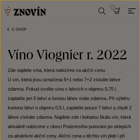
Přeskočit na obsah
Hledat
Košík
E-SHOP
Víno Viognier r. 2022
Zde najdete vína, která nabízíme za akční cenu.
U vín, která jsou označena 5+1 nebo 7+2 získáte lahve
zdarma. Pokud zvolíte vína v lahvích o objemu 0,75 l,
zaplatíte jen 5 lahví a šestou láhev máte zdarma. Při výběru
kartonu lahví o objemu 0,5 l, zaplatíte pouze 7 lahví a zbylé 2
láhve získáte zdarma. Najdete zde i bohatou škálu vín, která
aktuálně nabízíme v rámci Podzimního putování po sklepích
za atraktivní akční ceny. Akční cena u těchto vín platí i při