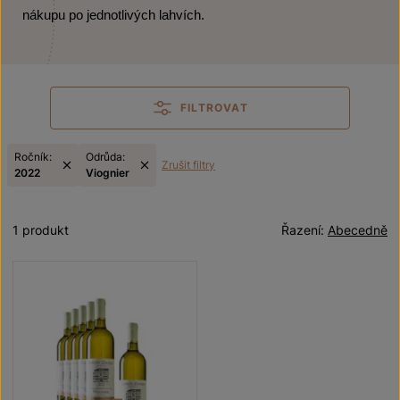
nákupu po jednotlivých lahvích.
FILTROVAT
Ročník:
Odrůda:
Zrušit filtry
2022
Viognier
1 produkt
Řazení:
Abecedně