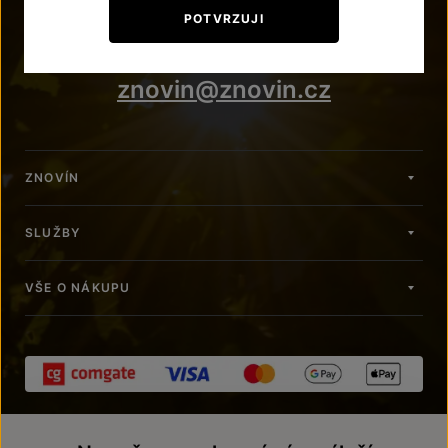
+420 515 266 620
POTVRZUJI
Po – Pá: 7:00 – 15:00
znovin@znovin.cz
ZNOVÍN
SLUŽBY
VŠE O NÁKUPU