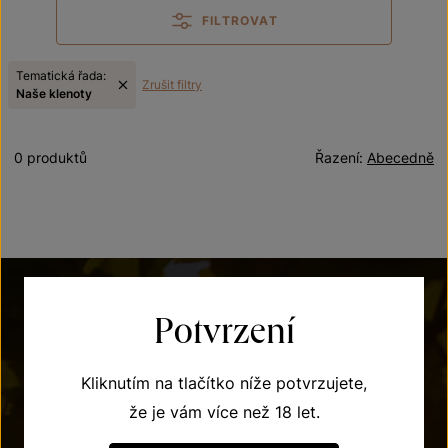
FILTROVAT
Tematická řada:
Zrušit filtry
Naše klenoty
0 produktů
Řazení:
Abecedně
Potvrzení
Kliknutím na tlačítko níže potvrzujete,
že je vám více než 18 let.
POTŘEBUJETE PORADIT?