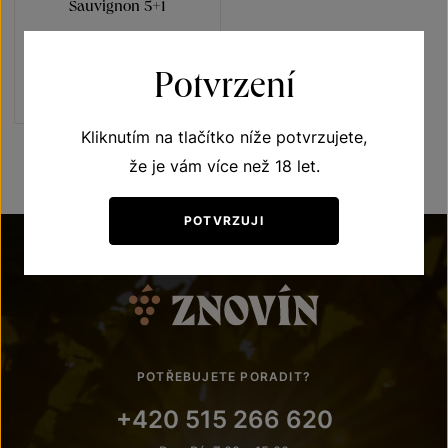
Sauvignon 5+1
Terroir - toulky vinicemi
pozdní sběr 2022
Potvrzení
Šarže 2319
1080 Kč
900
Kč
Kliknutím na tlačítko níže potvrzujete,
že je vám více než 18 let.
POTVRZUJI
POTŘEBUJETE PORADIT?
+420 515 266 620