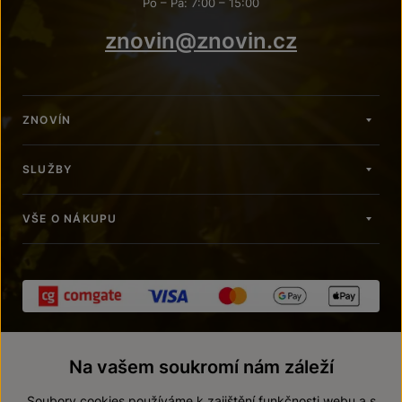
Po – Pá: 7:00 – 15:00
znovin@znovin.cz
ZNOVÍN
SLUŽBY
VŠE O NÁKUPU
Na vašem soukromí nám záleží
Soubory cookies používáme k zajištění funkčnosti webu a s