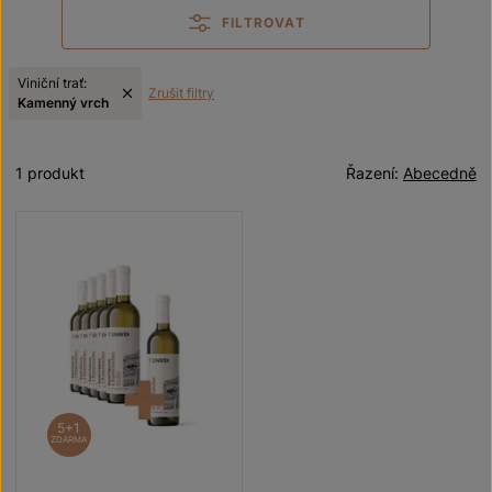
FILTROVAT
Viniční trať:
Zrušit filtry
Kamenný vrch
1 produkt
Řazení:
Abecedně
5+1
ZDARMA