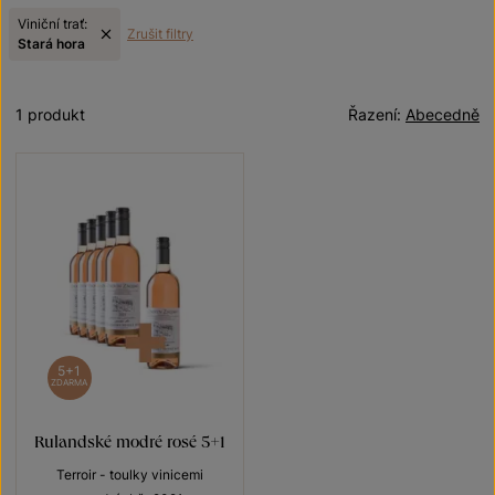
Viniční trať:
Zrušit filtry
Stará hora
1 produkt
Řazení:
Abecedně
5+1
ZDARMA
Rulandské modré rosé 5+1
Terroir - toulky vinicemi