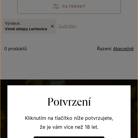
FILTROVAT
Výrobce:
Zrušit filtry
Vinné sklepy Lechovice
0 produktů
Řazení:
Abecedně
Potvrzení
Kliknutím na tlačítko níže potvrzujete,
že je vám více než 18 let.
POTŘEBUJETE PORADIT?