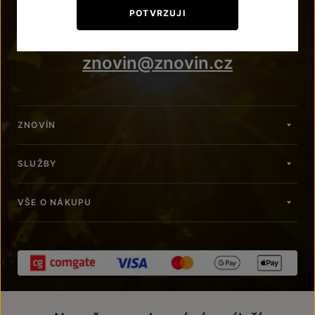
+420 515 266 620
POTVRZUJI
Po – Pá: 7:00 – 15:00
znovin@znovin.cz
ZNOVÍN
SLUŽBY
VŠE O NÁKUPU