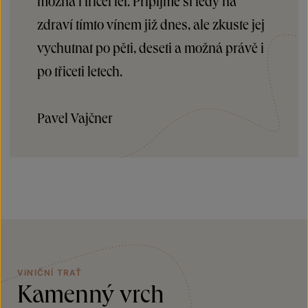
možná i třicet let. Připijme si tedy na
zdraví tímto vínem již dnes, ale zkuste jej
vychutnat po pěti, deseti a možná právě i
po třiceti letech.
Pavel Vajčner
VINIČNÍ TRAŤ
Kamenný vrch