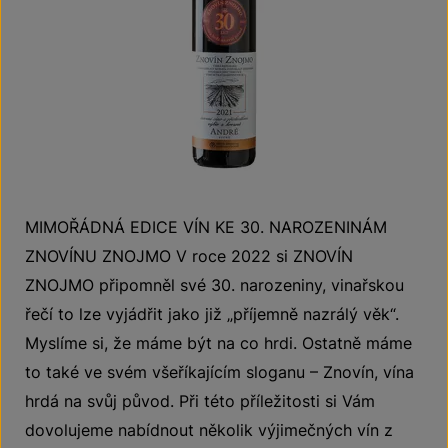
MIMOŘÁDNÁ EDICE VÍN KE 30. NAROZENINÁM
ZNOVÍNU ZNOJMO V roce 2022 si ZNOVÍN
ZNOJMO připomněl své 30. narozeniny, vinařskou
řečí to lze vyjádřit jako již „příjemně nazrálý věk“.
Myslíme si, že máme být na co hrdi. Ostatně máme
to také ve svém všeříkajícím sloganu – Znovín, vína
hrdá na svůj původ. Při této příležitosti si Vám
dovolujeme nabídnout několik výjimečných vín z