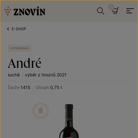
Přeskočit na obsah
Hledat
Košík
E-SHOP
VYPRODÁNO
André
suché
/
výběr z hroznů 2021
Šarže
1415
/
Obsah
0,75 l