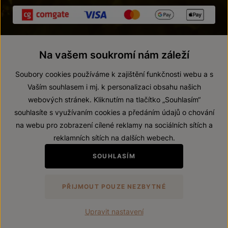
Na vašem soukromí nám záleží
Soubory cookies používáme k zajištění funkčnosti webu a s
Vaším souhlasem i mj. k personalizaci obsahu našich
webových stránek. Kliknutím na tlačítko „Souhlasím“
© 2026 ZNOVÍN ZNOJMO, a. s.
souhlasíte s využívaním cookies a předáním údajů o chování
Vnitřní oznamovací systém (whistleblowing)
na webu pro zobrazení cílené reklamy na sociálních sítích a
Prohlášení o přístupnosti
reklamních sítích na dalších webech.
Upravit nastavení
SOUHLASÍM
Zákaz prodeje alkoholických nápojů osobám mladším 18 let.
PŘIJMOUT POUZE NEZBYTNÉ
Vytvořil
webProgress
Upravit nastavení