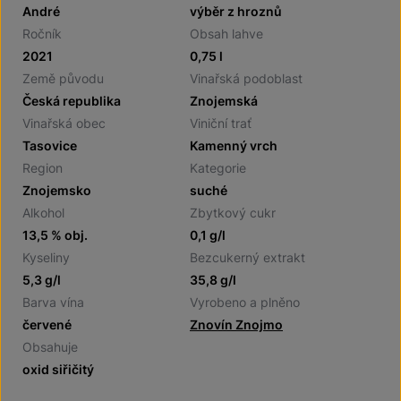
André
výběr z hroznů
Ročník
Obsah lahve
2021
0,75 l
Země původu
Vinařská podoblast
Česká republika
Znojemská
Vinařská obec
Viniční trať
Tasovice
Kamenný vrch
Region
Kategorie
Znojemsko
suché
Alkohol
Zbytkový cukr
13,5 % obj.
0,1 g/l
Kyseliny
Bezcukerný extrakt
5,3 g/l
35,8 g/l
Barva vína
Vyrobeno a plněno
červené
Znovín Znojmo
Obsahuje
oxid siřičitý