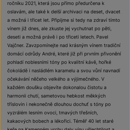
ročníku 2021, která jsou přímo předurčena k
oslavám, ale také k delší archivaci na deset, dvacet
a možná i třicet let. Připijme si tedy na zdraví tímto
vínem již dnes, ale zkuste jej vychutnat po pěti,
deseti a možná právě i po třiceti letech. Pavel
Vajčner. Zavzpomínejte nad krásným vínem tradiční
domácí odrůdy André, které již při prvním přivonění
pohladí noblesními tóny po kvalitní kávě, hořké
čokoládě i nasládlém karamelu a svou vůní navnadí
očekávání něčeho velkého a výjimečného. V
každém doušku objevíte dokonalou čistotu a
harmonii chutí, sametovou hebkost měkkých
tříslovin i nekonečně dlouhou dochuť s tóny po
vyzrálém lesním ovoci, tmavých třešních,
kakaových bobech a lékořici. Téměř 40 let staré
keře na Kamenném vrchu daly vínu ušlechtilost a