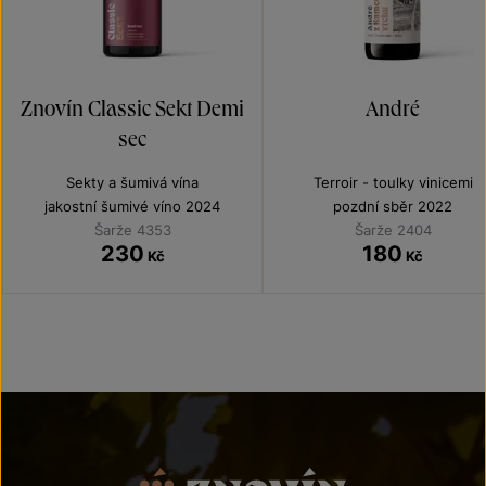
Znovín Classic Sekt Demi
André
sec
Sekty a šumivá vína
Terroir - toulky vinicemi
jakostní šumivé víno 2024
pozdní sběr 2022
Šarže 4353
Šarže 2404
230
180
Kč
Kč