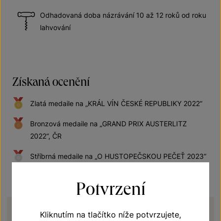
Odhadovaná doba názrávání 10 až 12 roků od roku
lahvování
Získaná ocenění
Zlatá medaile na „KRÁL VÍN ČESKÉ REPUBLIKY 2022“
Bronzová medaile na „GRAND PRIX AUSTERLITZ
2022“, ČR
Stříbrná medaile na „O HUSTOPEČSKOU PEČEŤ 2023“
Potvrzení
Kliknutím na tlačítko níže potvrzujete,