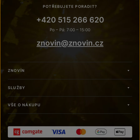
POTŘEBUJETE PORADIT?
+420 515 266 620
Po – Pá: 7:00 – 15:00
znovin@znovin.cz
ZNOVÍN
SLUŽBY
VŠE O NÁKUPU