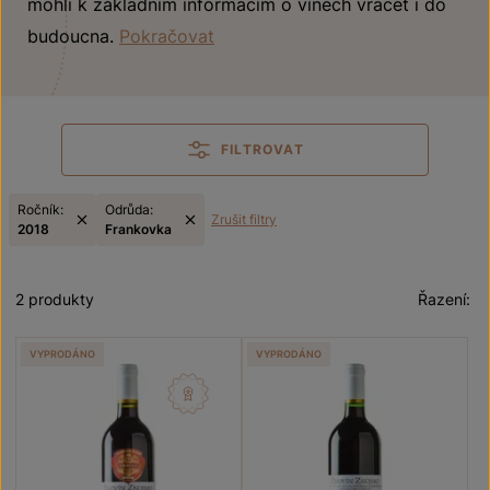
mohli k základním informacím o vínech vracet i do
budoucna.
Pokračovat
FILTROVAT
Ročník:
Odrůda:
Zrušit filtry
2018
Frankovka
2 produkty
Řazení:
VYPRODÁNO
VYPRODÁNO