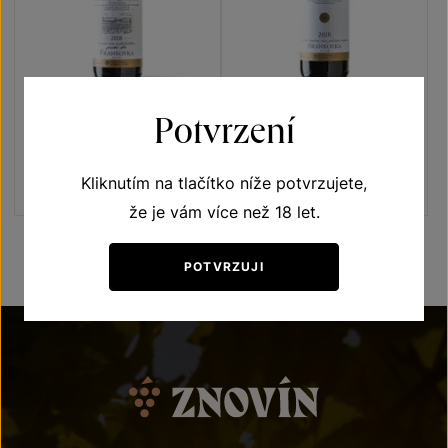
Potvrzení
Frankovka
Frankovka
Terroir - toulky vinicemi
jakostní víno 2018
pozdní sběr 2018
Šarže 8405
Kliknutím na tlačítko níže potvrzujete,
Šarže 8400
že je vám více než 18 let.
POTVRZUJI