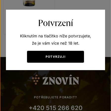
Hibernal
Potvrzení
výběr z hroznů 2018
Šarže 8371
Kliknutím na tlačítko níže potvrzujete,
že je vám více než 18 let.
POTVRZUJI
POTŘEBUJETE PORADIT?
+420 515 266 620