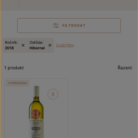
FILTROVAT
Ročník:
Odrůda:
Zrušit filtry
2018
Hibernal
1 produkt
Řazení:
VYPRODÁNO