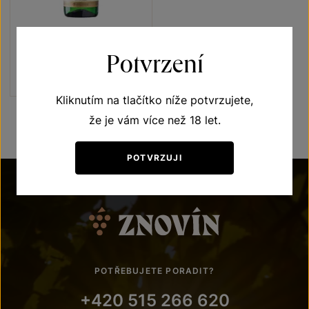
Kerner
Potvrzení
výběr z hroznů 2013
Šarže 3078
Kliknutím na tlačítko níže potvrzujete,
že je vám více než 18 let.
POTVRZUJI
POTŘEBUJETE PORADIT?
+420 515 266 620