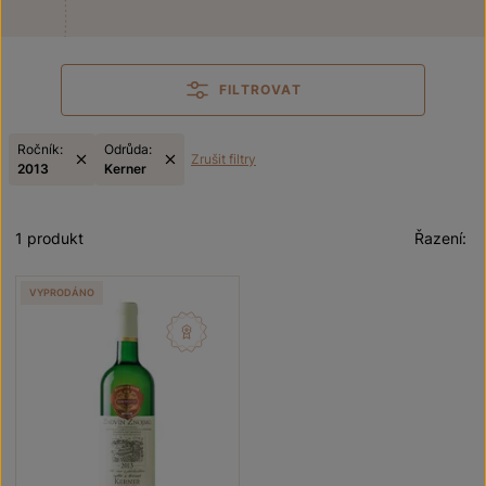
FILTROVAT
Ročník:
Odrůda:
Zrušit filtry
2013
Kerner
1 produkt
Řazení:
VYPRODÁNO