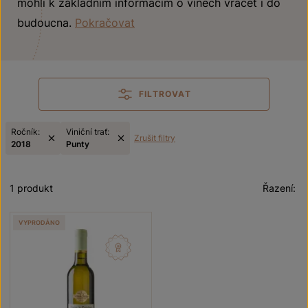
mohli k základním informacím o vínech vracet i do
budoucna.
Pokračovat
FILTROVAT
Ročník:
Viniční trať:
Zrušit filtry
2018
Punty
1 produkt
Řazení:
VYPRODÁNO