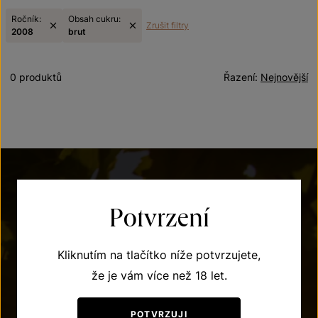
Ročník:
Obsah cukru:
Zrušit filtry
2008
brut
0 produktů
Řazení:
Nejnovější
Potvrzení
Kliknutím na tlačítko níže potvrzujete,
POTŘEBUJETE PORADIT?
že je vám více než 18 let.
+420 515 266 620
POTVRZUJI
Po – Pá: 7:00 – 15:00