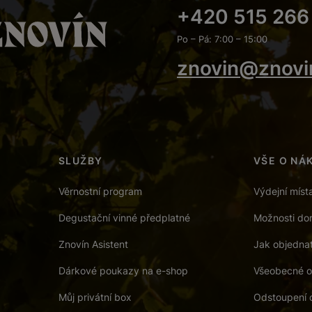
+420 515 266
Po – Pá: 7:00 – 15:00
znovin@znovi
SLUŽBY
VŠE O NÁ
Věrnostní program
Výdejní míst
Degustační vinné předplatné
Možnosti dor
Znovín Asistent
Jak objedna
Dárkové poukazy na e-shop
Všeobecné o
Můj privátní box
Odstoupení 