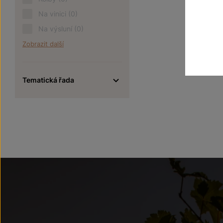
Na vinici
(0)
Na výsluní
(0)
Zobrazit další
Tematická řada