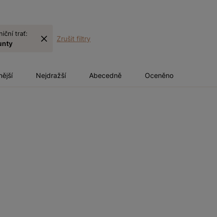
niční trať:
Zrušit filtry
unty
nější
Nejdražší
Abecedně
Oceněno