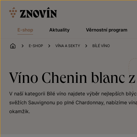
Přeskočit na obsah
E-shop
Aktuality
Věrnostní program
ÚVOD
E-SHOP
VÍNA A SEKTY
BÍLÉ VÍNO
Víno Chenin blanc z 
V naší kategorii Bílé víno najdete výběr nejlepších bílý
svěžích Sauvignonu po plné Chardonnay, nabízíme vína
okamžik.