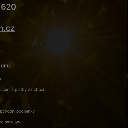
 620
n.cz
KUPU
a
učení a platby za zboží
t
bchodní podmínky
od smlouvy