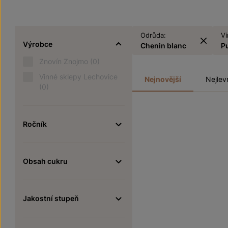
Odrůda:
Vi
Výrobce
Chenin blanc
P
Znovín Znojmo
(0)
Vinné sklepy Lechovice
Nejnovější
Nejlev
(0)
Ročník
Obsah cukru
Jakostní stupeň