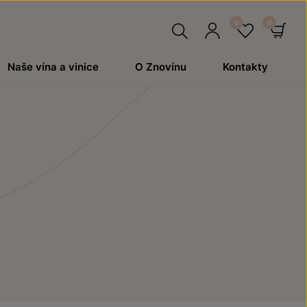
Hledat
Přihlásit
Oblíben
Ko
Naše vína a vinice
O Znovínu
Kontakty
se