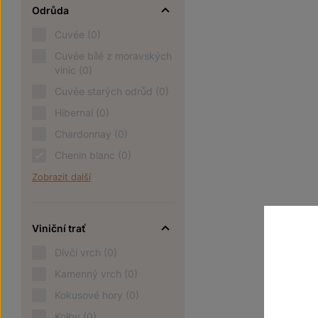
Odrůda
Cuvée
(0)
Cuvée bílé z moravských
vinic
(0)
Cuvée starých odrůd
(0)
Hibernal
(0)
Chardonnay
(0)
Chenin blanc
(0)
Zobrazit další
Viniční trať
Dívčí vrch
(0)
Kamenný vrch
(0)
Kokusové hory
(0)
Kolby
(0)