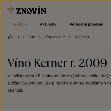
Přeskočit na obsah
E-shop
Aktuality
Věrnostní program
ÚVOD
E-SHOP
VÍNA A SEKTY
BÍLÉ VÍNO
Víno Kerner r. 2009
V naší kategorii Bílé víno najdete výběr nejlepších bílý
svěžích Sauvignonu po plné Chardonnay, nabízíme vína
okamžik.