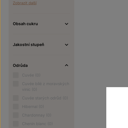
Zobrazit další
Obsah cukru
Jakostní stupeň
Odrůda
Cuvée
(0)
Cuvée bílé z moravských
vinic
(0)
Cuvée starých odrůd
(0)
Hibernal
(0)
Chardonnay
(0)
Chenin blanc
(0)