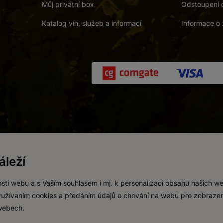
Můj privátní box
Odstoupení 
Katalog vín, služeb a informací
Informace o 
 a. s.
/
Vnitřní oznamovací systém (whistleblowing)
/
Prohlášení o přís
leží
Zákaz prodeje alkoholických nápojů osobám mladším 18 let.
Vytvořil
webProgress
sti webu a s Vaším souhlasem i mj. k personalizaci obsahu našich w
 využívaním cookies a předáním údajů o chování na webu pro zobrazen
 webech.