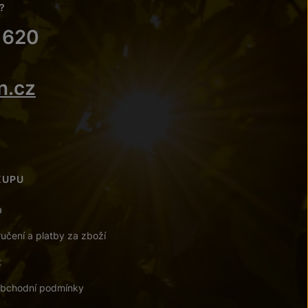
?
 620
n.cz
KUPU
a
učení a platby za zboží
t
bchodní podmínky