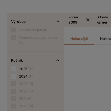
Ročník:
Odrůda:
Výrobce
2009
Kerner
Znovín Znojmo
(0)
Vinné sklepy Lechovice
Nejnovější
Nejlev
(0)
Ročník
2025
(1)
2024
(1)
2023
(0)
2022
(0)
2021
(0)
2020
(0)