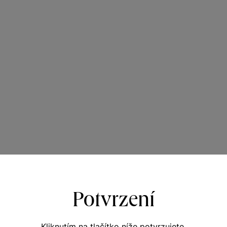
Potvrzení
Kliknutím na tlačítko níže potvrzujete,