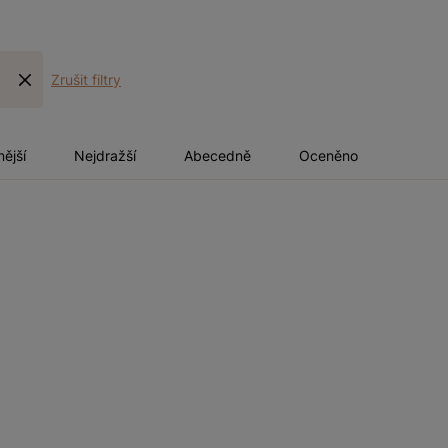
Zrušit filtry
nější
Nejdražší
Abecedně
Oceněno