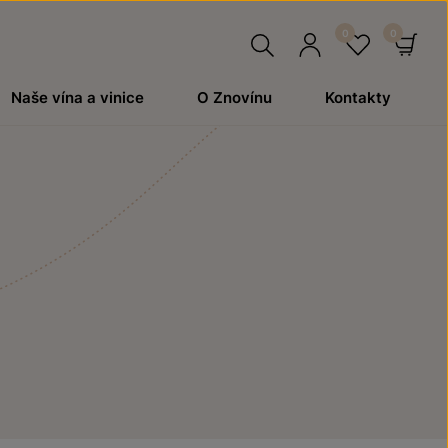
Hledat
Přihlásit
Oblíben
Ko
Naše vína a vinice
O Znovínu
Kontakty
se