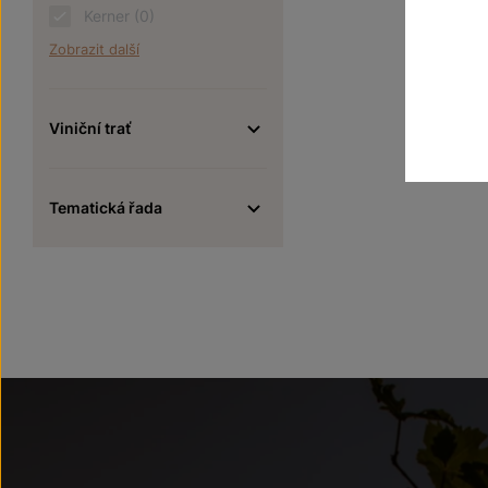
Kerner
(0)
Zobrazit další
Viniční trať
Tematická řada