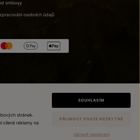
od smlouvy
zpracování osobních údajů
tupnosti
/
Upravit nastavení
SOUHLASÍM
ebových stránek.
PŘIJMOUT POUZE NEZBYTNÉ
í cílené reklamy na
Upravit nastavení