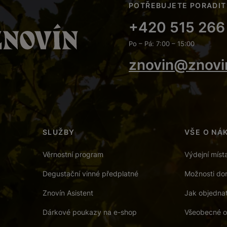
POTŘEBUJETE PORADIT
+420 515 266
Po – Pá: 7:00 – 15:00
znovin@znovi
SLUŽBY
VŠE O NÁ
Věrnostní program
Výdejní míst
Degustační vinné předplatné
Možnosti dor
Znovín Asistent
Jak objedna
Dárkové poukazy na e-shop
Všeobecné o