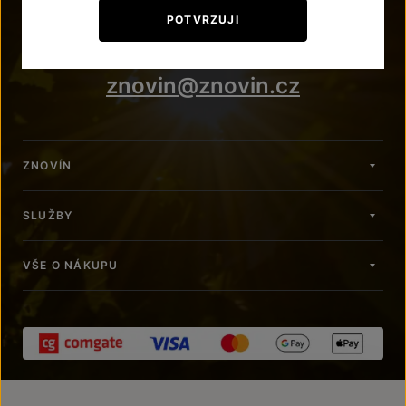
+420 515 266 620
POTVRZUJI
Po – Pá: 7:00 – 15:00
znovin@znovin.cz
ZNOVÍN
SLUŽBY
VŠE O NÁKUPU