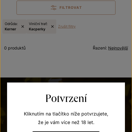
FILTROVAT
Odrůda:
Viniční trať:
Zrušit filtry
Kerner
Kacperky
0 produktů
Řazení:
Nejnovější
Potvrzení
Kliknutím na tlačítko níže potvrzujete,
že je vám více než 18 let.
POTŘEBUJETE PORADIT?