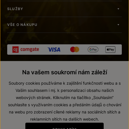
SLUŽBY
VŠE O NÁKUPU
Na vašem soukromí nám záleží
Soubory cookies používáme k zajištění funkčnosti webu a s
Vaším souhlasem i mj. k personalizaci obsahu našich
webových stránek. Kliknutím na tlačítko „Souhlasím“
© 2026 ZNOVÍN ZNOJMO, a. s.
souhlasíte s využívaním cookies a předáním údajů o chování
Vnitřní oznamovací systém (whistleblowing)
na webu pro zobrazení cílené reklamy na sociálních sítích a
Prohlášení o přístupnosti
reklamních sítích na dalších webech.
Upravit nastavení