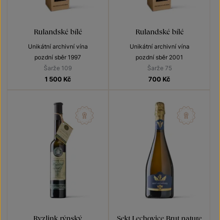
Rulandské bílé
Rulandské bílé
Unikátní archivní vína
Unikátní archivní vína
pozdní sběr 1997
pozdní sběr 2001
Šarže 109
Šarže 75
1 500
Kč
700
Kč
Ryzlink rýnský
Sekt Lechovice Brut nature