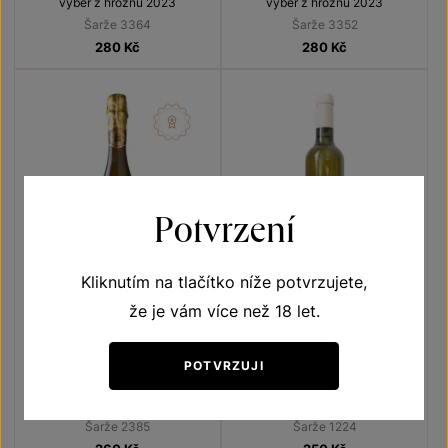
výběr z hroznů 2023
výběr z hroznů 2023
Šarže 3364
Šarže 3352
280
Kč
280
Kč
Potvrzení
Kliknutím na tlačítko níže potvrzujete,
že je vám více než 18 let.
Sekt Lechovice Brut
Tramín červený
Sauvignon
POTVRZUJI
Sekty a šumivá vína
Unikátní archivní vína
jakostní šumivé víno 2023
moravské zemské víno 2011
Šarže 2385
Šarže 1224