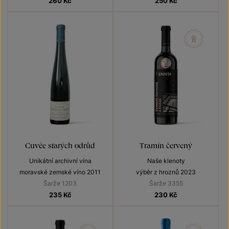
260
Kč
250
Kč
Cuvée starých odrůd
Tramín červený
Unikátní archivní vína
Naše klenoty
moravské zemské víno 2011
výběr z hroznů 2023
Šarže 1203
Šarže 3355
235
Kč
230
Kč