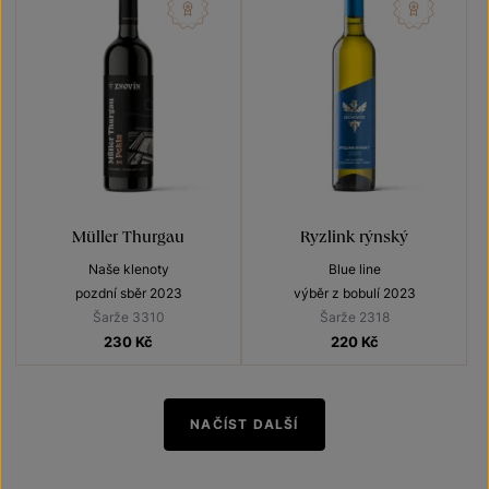
Müller Thurgau
Ryzlink rýnský
Naše klenoty
Blue line
pozdní sběr 2023
výběr z bobulí 2023
Šarže 3310
Šarže 2318
230
Kč
220
Kč
NAČÍST DALŠÍ