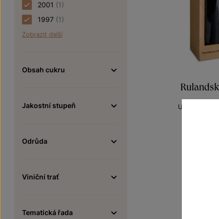
2001
(1)
1997
(1)
Zobrazit další
Obsah cukru
Rulandské
Jakostní stupeň
Unikátní archi
pozdní sbě
Šarže 1
1 50
Odrůda
Viniční trať
Tematická řada