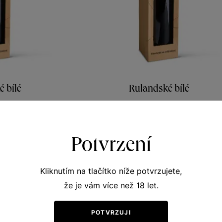
 bílé
Rulandské bílé
vní vína
Unikátní archivní vína
r 1997
pozdní sběr 2001
09
Šarže 75
Potvrzení
0
700
Kč
Kč
Kliknutím na tlačítko níže potvrzujete,
že je vám více než 18 let.
POTVRZUJI