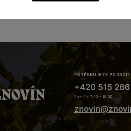
POTŘEBUJETE PORADIT
+420 515 266
Po – Pá: 7:00 – 15:00
znovin@znovi