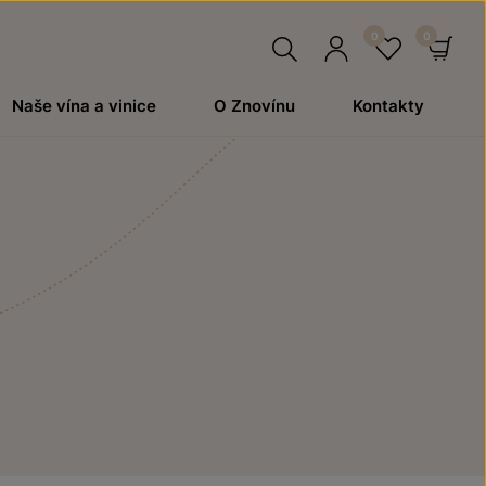
Hledat
Přihlásit
Oblíben
Ko
Naše vína a vinice
O Znovínu
Kontakty
se