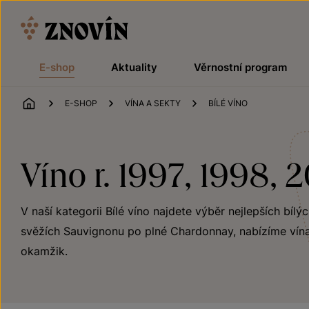
Přeskočit na obsah
E-shop
Aktuality
Věrnostní program
ÚVOD
E-SHOP
VÍNA A SEKTY
BÍLÉ VÍNO
Víno r. 1997, 1998, 
V naší kategorii Bílé víno najdete výběr nejlepších bílý
svěžích Sauvignonu po plné Chardonnay, nabízíme vína
okamžik.