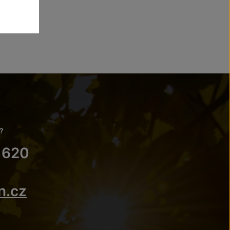
?
 620
n.cz