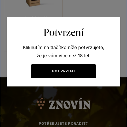
Rulandské bílé
Unikátní archivní vína
Potvrzení
pozdní sběr 1997
Šarže 109
1 500
Kč
Kliknutím na tlačítko níže potvrzujete,
že je vám více než 18 let.
POTVRZUJI
POTŘEBUJETE PORADIT?