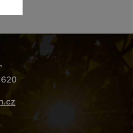
?
 620
n.cz