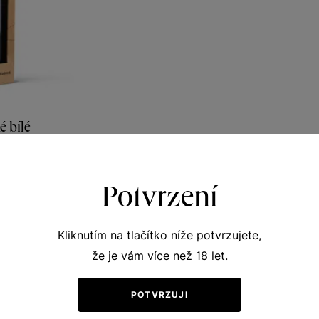
 bílé
vní vína
r 1997
Potvrzení
09
0
Kč
Kliknutím na tlačítko níže potvrzujete,
že je vám více než 18 let.
POTVRZUJI