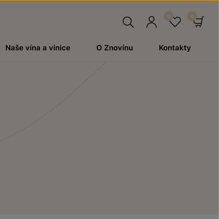
Hledat
Přihlásit
Oblíben
Ko
Naše vína a vinice
O Znovínu
Kontakty
se