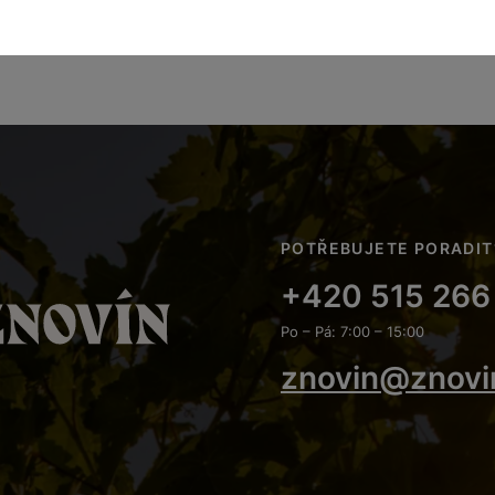
POTŘEBUJETE PORADIT
+420 515 266
Po – Pá: 7:00 – 15:00
znovin@znovi