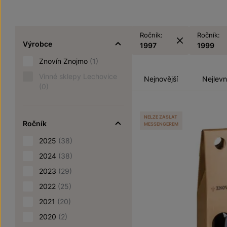
Ročník:
Ročník:
Výrobce
1997
1999
Znovín Znojmo
(1)
Vinné sklepy Lechovice
Nejnovější
Nejlevn
(0)
NELZE ZASLAT
Ročník
MESSENGEREM
2025
(38)
2024
(38)
2023
(29)
2022
(25)
2021
(20)
2020
(2)