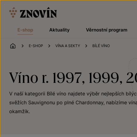
Přeskočit na obsah
E-shop
Aktuality
Věrnostní program
ÚVOD
E-SHOP
VÍNA A SEKTY
BÍLÉ VÍNO
Víno r. 1997, 1999, 
V naší kategorii Bílé víno najdete výběr nejlepších bílý
svěžích Sauvignonu po plné Chardonnay, nabízíme vína
okamžik.