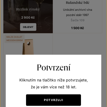
Rulandské bílé
Ryzlink rýnský
Unikátní archivní vína
pozdní sběr 1997
2 900
Kč
Šarže 109
OBJEVIT
1 500
Kč
NELZE ZASLAT
MESSENGEREM
Potvrzení
Kliknutím na tlačítko níže potvrzujete,
že je vám více než 18 let.
Neuburské
POTVRZUJI
Unikátní archivní vína