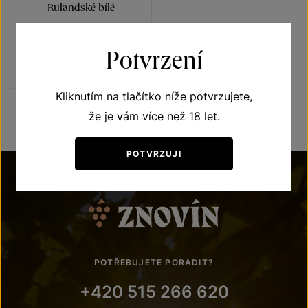
Rulandské bílé
Unikátní archivní vína
pozdní sběr 1997
Potvrzení
Šarže 109
1 500
Kč
Kliknutím na tlačítko níže potvrzujete,
že je vám více než 18 let.
POTVRZUJI
POTŘEBUJETE PORADIT?
+420 515 266 620