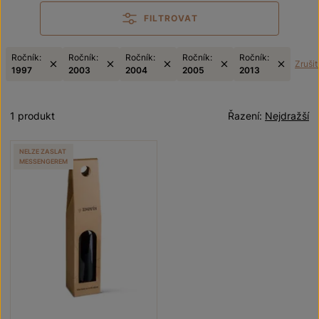
FILTROVAT
Ročník:
Ročník:
Ročník:
Ročník:
Ročník:
Zrušit 
1997
2003
2004
2005
2013
1 produkt
Řazení:
Nejdražší
NELZE ZASLAT
MESSENGEREM