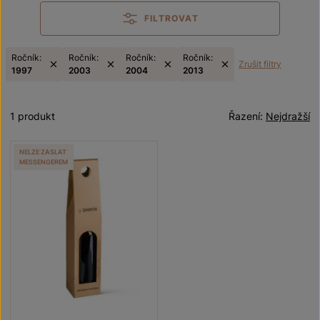
FILTROVAT
Ročník:
Ročník:
Ročník:
Ročník:
Zrušit filtry
1997
2003
2004
2013
1 produkt
Řazení:
Nejdražší
NELZE ZASLAT
MESSENGEREM