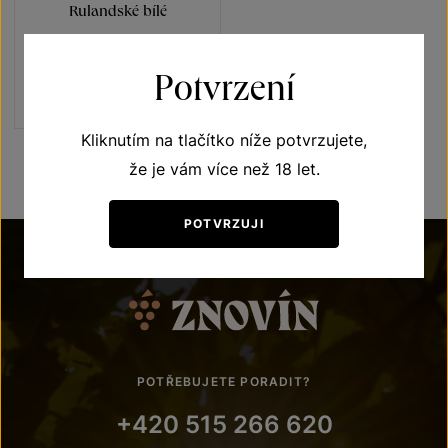
Rulandské bílé
Unikátní archivní vína
pozdní sběr 1997
Potvrzení
Šarže 109
1 500
Kč
Kliknutím na tlačítko níže potvrzujete,
že je vám více než 18 let.
POTVRZUJI
POTŘEBUJETE PORADIT?
+420 515 266 620