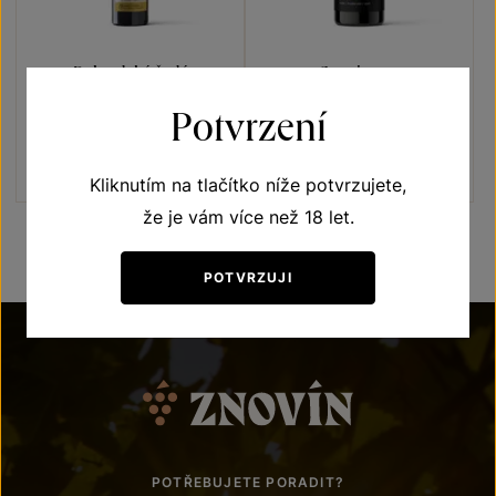
Rulandské šedé
Sauvignon
Naše klenoty
Naše klenoty
Potvrzení
výběr z cibéb 2018
pozdní sběr 2018
Šarže 8424
Šarže 8338
460
Kč
260
Kč
Kliknutím na tlačítko níže potvrzujete,
že je vám více než 18 let.
POTVRZUJI
POTŘEBUJETE PORADIT?