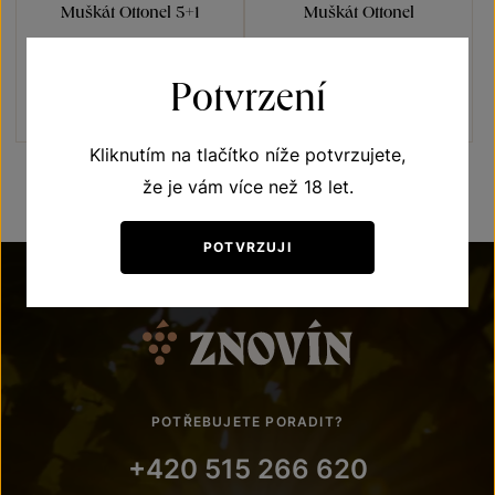
Muškát Ottonel 5+1
Muškát Ottonel
Terroir - toulky vinicemi
Terroir - toulky vinicemi
moravské zemské víno 2020
moravské zemské víno 2020
Potvrzení
Šarže 0380
Šarže 0380
720 Kč
600
Kč
120
Kč
Kliknutím na tlačítko níže potvrzujete,
že je vám více než 18 let.
POTVRZUJI
POTŘEBUJETE PORADIT?
+420 515 266 620