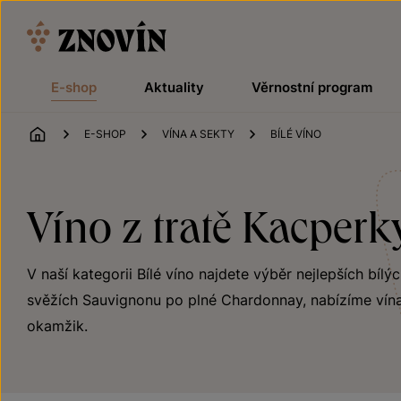
Přeskočit na obsah
E-shop
Aktuality
Věrnostní program
ÚVOD
E-SHOP
VÍNA A SEKTY
BÍLÉ VÍNO
Víno z tratě Kacperk
V naší kategorii Bílé víno najdete výběr nejlepších bílý
svěžích Sauvignonu po plné Chardonnay, nabízíme vína
okamžik.