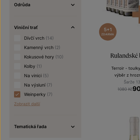
Odrůda
Viniční trať
5+1
ZDARMA
Dívčí vrch
(14)
Kamenný vrch
(2)
Rulandské b
Kokusové hory
(10)
Kolby
(1)
Terroir - toulk
výběr z hroz
Na vinici
(5)
Šarže 1
Na výsluní
(7)
9
1080 Kč
Weinperky
(7)
Zobrazit další
Tematická řada