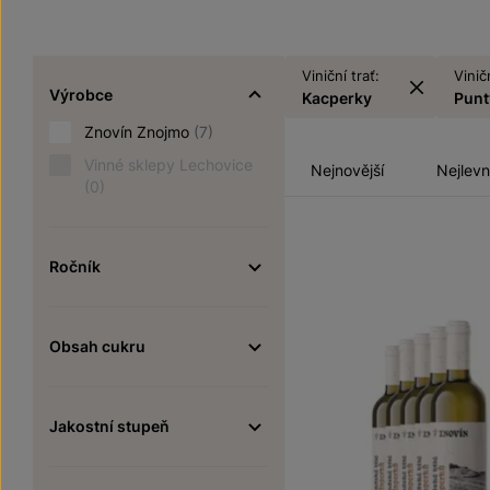
Viniční trať:
Viničn
Výrobce
Kacperky
Punt
Znovín Znojmo
(7)
Vinné sklepy Lechovice
Nejnovější
Nejlevn
(0)
Ročník
Obsah cukru
Jakostní stupeň