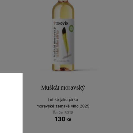
Muškát moravský
Lehké jako pírko
moravské zemské víno 2025
Šarže 5318
130
Kč