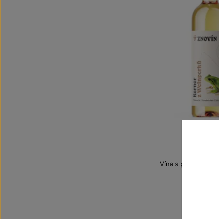
Kerne
Vína s příběhem Ro
pozdní sbě
Šarže 4
180