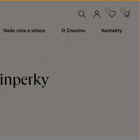
Hledat
Přihlásit
Oblíben
Ko
Naše vína a vinice
O Znovínu
Kontakty
se
einperky