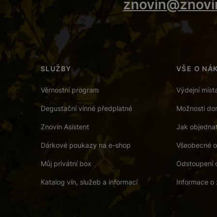
znovin@znovi
SLUŽBY
VŠE O NÁ
Věrnostní program
Výdejní míst
Degustační vinné předplatné
Možnosti dor
Znovín Asistent
Jak objedna
Dárkové poukazy na e-shop
Všeobecné o
Můj privátní box
Odstoupení 
Katalog vín, služeb a informací
Informace o 