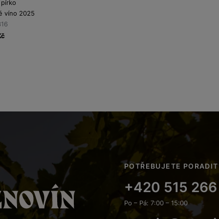
 pírko
 víno 2025
316
Kč
POTŘEBUJETE PORADIT
+420 515 266
Po – Pá: 7:00 – 15:00