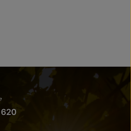
?
 620