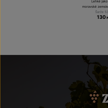
Lehké jako
moravské zemské
Šarže 5
130