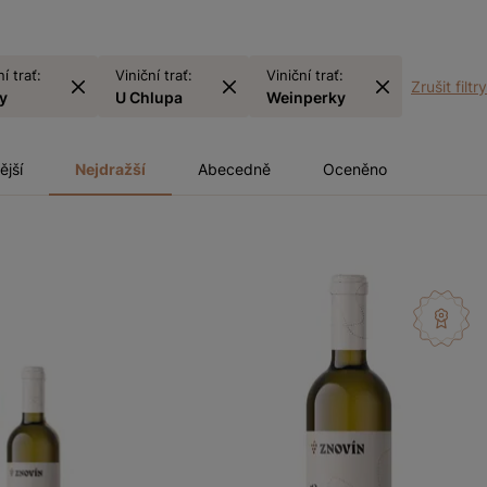
í trať:
Viniční trať:
Viniční trať:
Zrušit filtry
y
U Chlupa
Weinperky
ější
Nejdražší
Abecedně
Oceněno