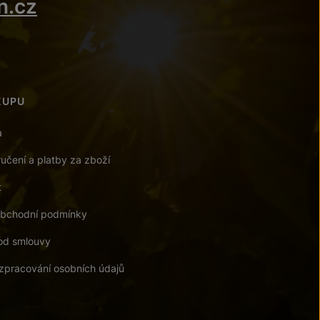
n.cz
KUPU
a
učení a platby za zboží
t
bchodní podmínky
od smlouvy
zpracování osobních údajů