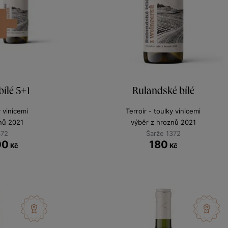
ílé 5+1
Rulandské bílé
y vinicemi
Terroir - toulky vinicemi
nů 2021
výběr z hroznů 2021
372
Šarže 1372
00
180
Kč
Kč