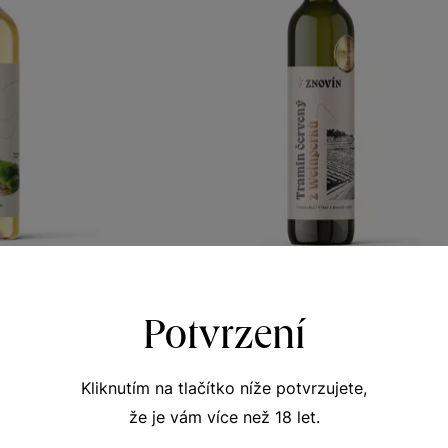
r
Tramín červený
Potvrzení
snička zelená
Terroir - toulky vinicemi
r 2024
výběr z hroznů 2021
347
Šarže 1365
Kliknutím na tlačítko níže potvrzujete,
160
Kč
Kč
že je vám více než 18 let.