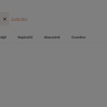
Zrušit filtry
nější
Nejdražší
Abecedně
Oceněno