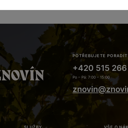
POTŘEBUJETE PORADIT
+420 515 266
Po – Pá: 7:00 – 15:00
znovin@znovi
SLUŽBY
VŠE O NÁ