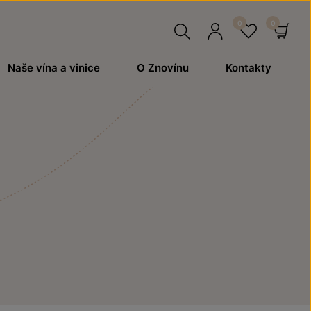
Hledat
Přihlásit
Oblíben
Ko
Naše vína a vinice
O Znovínu
Kontakty
se