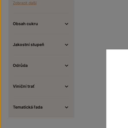
Zobrazit další
Obsah cukru
Jakostní stupeň
Odrůda
Viniční trať
Tematická řada