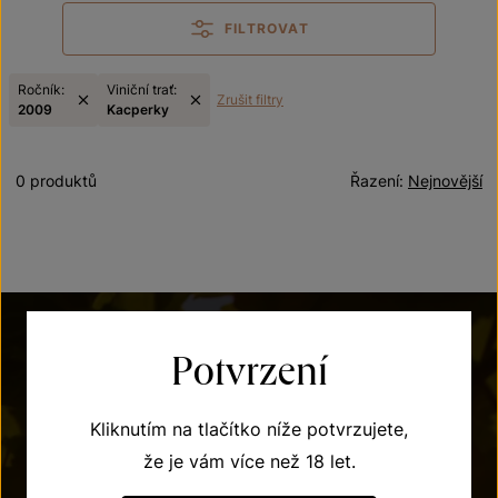
FILTROVAT
Ročník:
Viniční trať:
Zrušit filtry
2009
Kacperky
0 produktů
Řazení:
Nejnovější
Potvrzení
Kliknutím na tlačítko níže potvrzujete,
že je vám více než 18 let.
POTŘEBUJETE PORADIT?