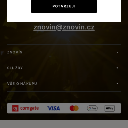
+420 515 266 620
POTVRZUJI
Po – Pá: 7:00 – 15:00
znovin@znovin.cz
ZNOVÍN
SLUŽBY
VŠE O NÁKUPU