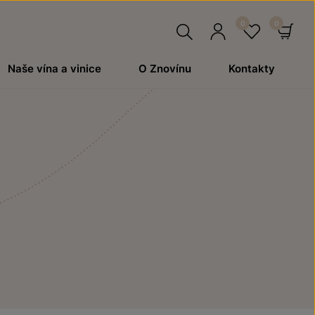
Hledat
Přihlásit
Oblíben
Ko
Naše vína a vinice
O Znovínu
Kontakty
se