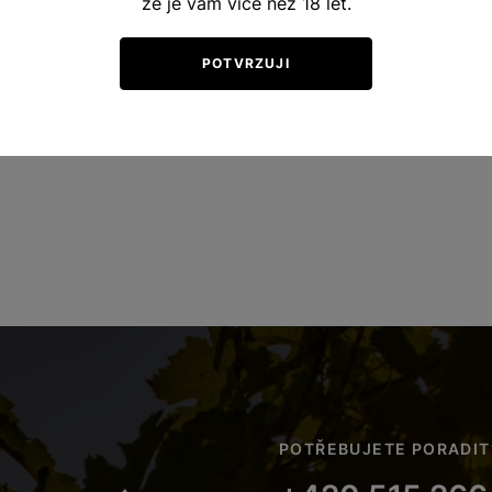
že je vám více než 18 let.
POTVRZUJI
POTŘEBUJETE PORADIT