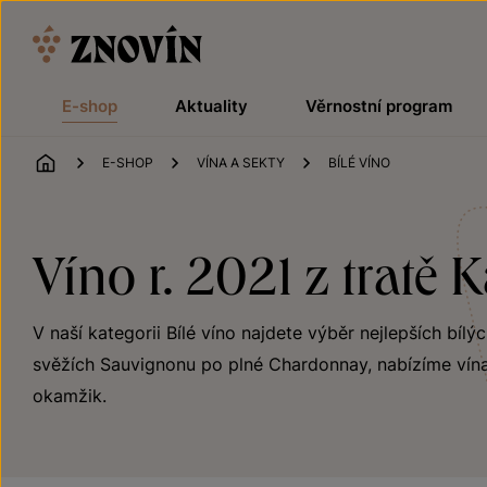
Přeskočit na obsah
E-shop
Aktuality
Věrnostní program
ÚVOD
E-SHOP
VÍNA A SEKTY
BÍLÉ VÍNO
Víno r. 2021 z tratě 
V naší kategorii Bílé víno najdete výběr nejlepších bílý
svěžích Sauvignonu po plné Chardonnay, nabízíme vína
okamžik.