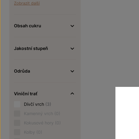
Zobrazit další
Obsah cukru
Jakostní stupeň
Odrůda
Viniční trať
Dívčí vrch
(3)
Kamenný vrch
(0)
Kokusové hory
(0)
Kolby
(0)