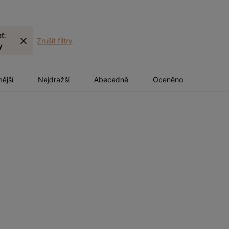
ať:
Zrušit filtry
y
nější
Nejdražší
Abecedně
Oceněno