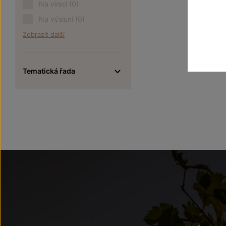
Na vinici
(0)
Na výsluní
(0)
Zobrazit další
Tematická řada