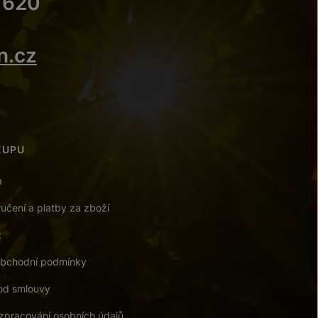
 620
n.cz
KUPU
a
učení a platby za zboží
t
bchodní podmínky
od smlouvy
zpracování osobních údajů