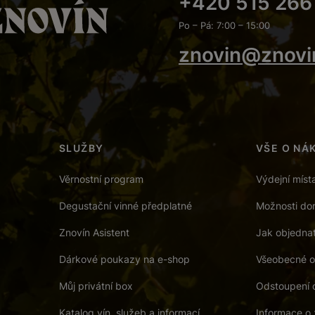
+420 515 266
Po – Pá: 7:00 – 15:00
znovin@znovi
SLUŽBY
VŠE O NÁ
Věrnostní program
Výdejní míst
Degustační vinné předplatné
Možnosti dor
Znovín Asistent
Jak objedna
Dárkové poukazy na e-shop
Všeobecné o
Můj privátní box
Odstoupení 
Katalog vín, služeb a informací
Informace o 