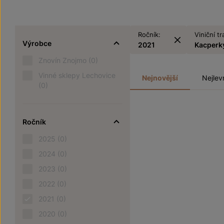
Ročník:
Viniční tr
Výrobce
2021
Kacperk
Znovín Znojmo
(0)
Vinné sklepy Lechovice
Nejnovější
Nejlev
(0)
Ročník
2025
(0)
2024
(0)
2023
(0)
2022
(0)
2021
(0)
2020
(0)