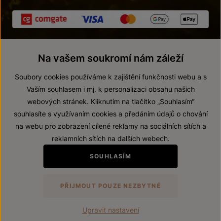
Na vašem soukromí nám záleží
Soubory cookies používáme k zajištění funkčnosti webu a s
Vaším souhlasem i mj. k personalizaci obsahu našich
webových stránek. Kliknutím na tlačítko „Souhlasím“
© 2026 ZNOVÍN ZNOJMO, a. s.
souhlasíte s využívaním cookies a předáním údajů o chování
Vnitřní oznamovací systém (whistleblowing)
na webu pro zobrazení cílené reklamy na sociálních sítích a
Prohlášení o přístupnosti
reklamních sítích na dalších webech.
Upravit nastavení
SOUHLASÍM
Zákaz prodeje alkoholických nápojů osobám mladším 18 let.
PŘIJMOUT POUZE NEZBYTNÉ
Vytvořil
webProgress
Upravit nastavení