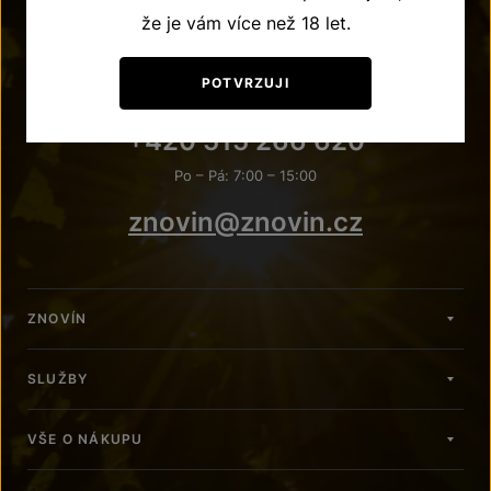
že je vám více než 18 let.
POTVRZUJI
POTŘEBUJETE PORADIT?
+420 515 266 620
Po – Pá: 7:00 – 15:00
znovin@znovin.cz
ZNOVÍN
SLUŽBY
VŠE O NÁKUPU