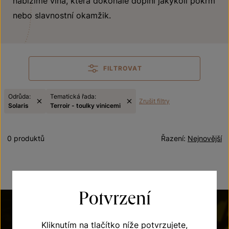
nabízíme vína, která dokonale doplní jakýkoli pokrm
nebo slavnostní okamžik.
FILTROVAT
Odrůda:
Tematická řada:
Zrušit filtry
Solaris
Terroir - toulky vinicemi
0 produktů
Řazení:
Nejnovější
Potvrzení
Kliknutím na tlačítko níže potvrzujete,