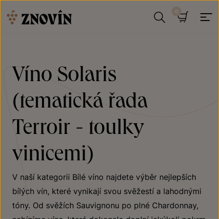
Přeskočit na obsah
Hledat
Košík
Víno Solaris
(tematická řada
Terroir - toulky
vinicemi)
V naší kategorii Bílé víno najdete výběr nejlepších
bílých vín, které vynikají svou svěžestí a lahodnými
tóny. Od svěžích Sauvignonu po plné Chardonnay,