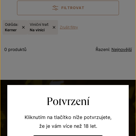
FILTROVAT
Odrůda:
Viniční trať:
Zrušit filtry
Kerner
Na vinici
0 produktů
Řazení:
Nejnovější
Potvrzení
Kliknutím na tlačítko níže potvrzujete,
že je vám více než 18 let.
POTŘEBUJETE PORADIT?