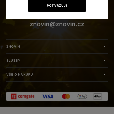
+420 515 266 620
POTVRZUJI
Po – Pá: 7:00 – 15:00
znovin@znovin.cz
ZNOVÍN
SLUŽBY
VŠE O NÁKUPU