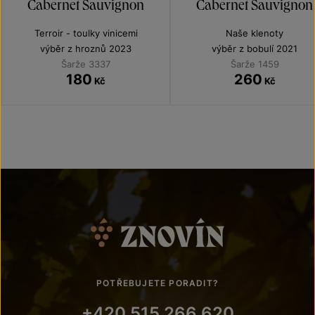
Cabernet Sauvignon
Cabernet Sauvignon
Terroir - toulky vinicemi
Naše klenoty
výběr z hroznů 2023
výběr z bobulí 2021
Šarže 3337
Šarže 1459
180
260
Kč
Kč
POTŘEBUJETE PORADIT?
+420 515 266 620