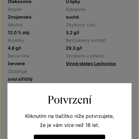
Oleksovice
U lipky
Region
Kategorie
Znojemsko
suché
Alkohol
Zbytkový cukr
12,0 % obj.
3,2 g/l
Kyseliny
Bezcukerný extrakt
4,8 g/l
29,3 g/l
Barva vína
Vyrobeno a plněno
červené
Vinné sklepy Lechovice
Obsahuje
oxid siřičitý
Potvrzení
Doporučení
Kliknutím na tlačítko níže potvrzujete,
že je vám více než 18 let.
Víno suché