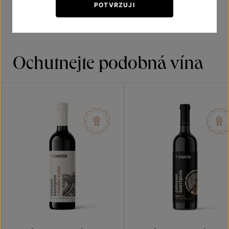
POTVRZUJI
Ochutnejte podobná vína