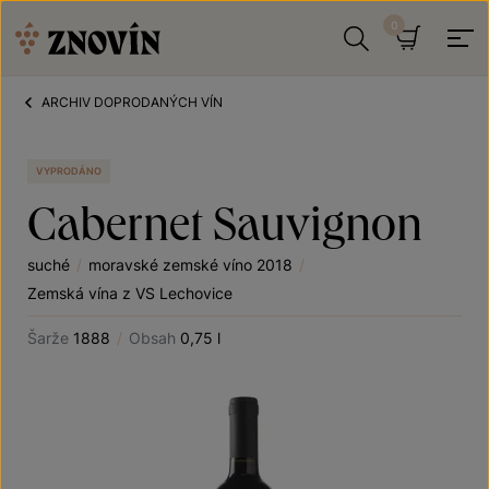
Přeskočit na obsah
Hledat
Košík
ARCHIV DOPRODANÝCH VÍN
VYPRODÁNO
Cabernet Sauvignon
suché
/
moravské zemské víno 2018
/
Zemská vína z VS Lechovice
Šarže
1888
/
Obsah
0,75 l