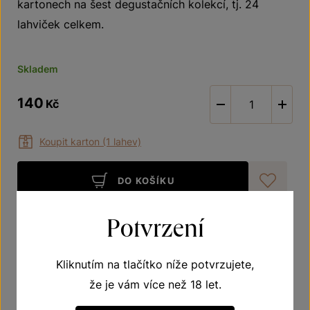
kartonech na šest degustačních kolekcí, tj. 24
lahviček celkem.
Skladem
140
Kč
-
Koupit karton (1 lahev)
DO KOŠÍKU
Při
Potvrzení
Nákupem získáte
1 bod
do
věrnostního programu
.
Kliknutím na tlačítko níže potvrzujete,
že je vám více než 18 let.
Vlastnosti vína