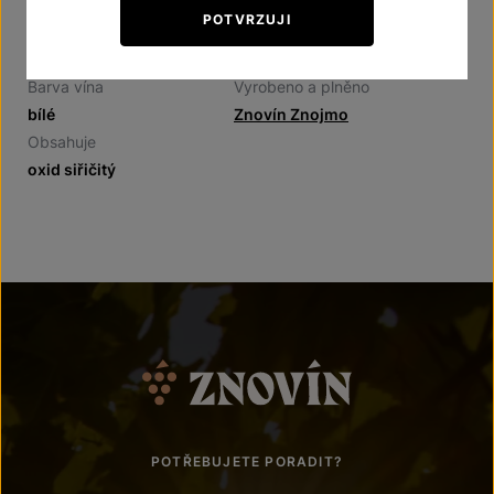
POTVRZUJI
Obsah lahve
Země původu
4 x 0,187 l
Česká republika
Barva vína
Vyrobeno a plněno
bílé
Znovín Znojmo
Obsahuje
oxid siřičitý
POTŘEBUJETE PORADIT?