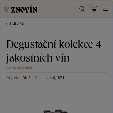
Přeskočit na obsah
Hledat
Košík
BÍLÉ VÍNO
Degustační kolekce 4
jakostních vín
Atypická balení
Obj. číslo
DK 2
/
Obsah
4 x 0,187 l